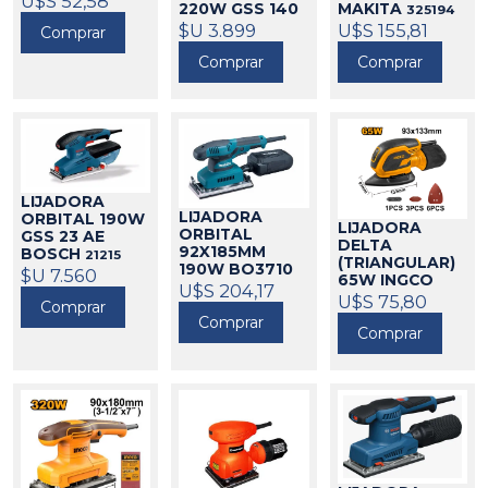
U$S 52,58
220W GSS 140
MAKITA
325194
BOSCH
$U 3.899
21419
U$S 155,81
Comprar
Comprar
Comprar
LIJADORA
LIJADORA
ORBITAL 190W
LIJADORA
ORBITAL
GSS 23 AE
DELTA
92X185MM
BOSCH
21215
(TRIANGULAR)
190W BO3710
$U 7.560
65W INGCO
MAKITA
U$S 204,17
325099
424087
U$S 75,80
Comprar
Comprar
Comprar