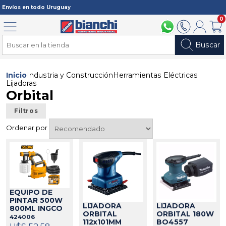
Registrarme
Envíos en todo Uruguay
0
Menú
094 211 112
2902 2902
Mi cuenta
Carri
Buscar
Inicio
Industria y Construcción
Herramientas Eléctricas
Lijadoras
Orbital
Filtros
Ordenar por
EQUIPO DE
PINTAR 500W
LIJADORA
LIJADORA
800ML INGCO
ORBITAL
ORBITAL 180W
424006
112x101MM
BO4557