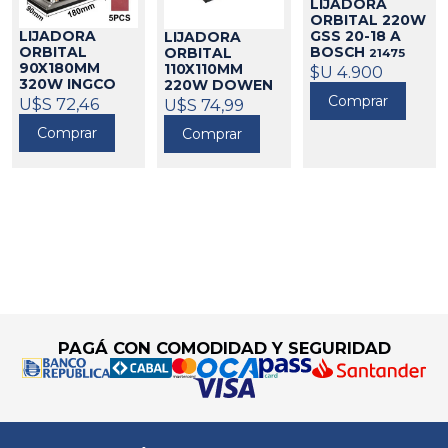
LIJADORA
ORBITAL 220W
LIJADORA
GSS 20-18 A
LIJADORA
ORBITAL
BOSCH
ORBITAL
21475
90X180MM
110X110MM
$U 4.900
320W INGCO
220W DOWEN
Comprar
PAGIO
424604
U$S 72,46
U$S 74,99
9993443
Comprar
Comprar
424505
Go to top
PAGÁ CON COMODIDAD Y SEGURIDAD