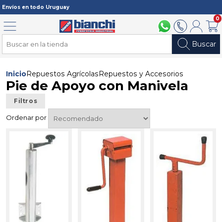
Registrarme
Envíos en todo Uruguay
0
Menú
094 211 112
2902 2902
Mi cuenta
Carri
Buscar
Inicio
Repuestos Agrícolas
Repuestos y Accesorios
Pie de Apoyo con Manivela
Filtros
Ordenar por