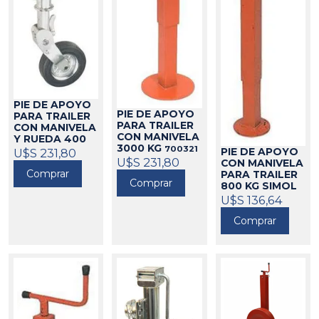
PIE DE APOYO
PIE DE APOYO
PARA TRAILER
PARA TRAILER
CON MANIVELA
CON MANIVELA
Y RUEDA 400
3000 KG
700321
KG
U$S 231,80
700310
PIE DE APOYO
U$S 231,80
CON MANIVELA
Comprar
PARA TRAILER
Comprar
800 KG SIMOL
700098
U$S 136,64
Comprar