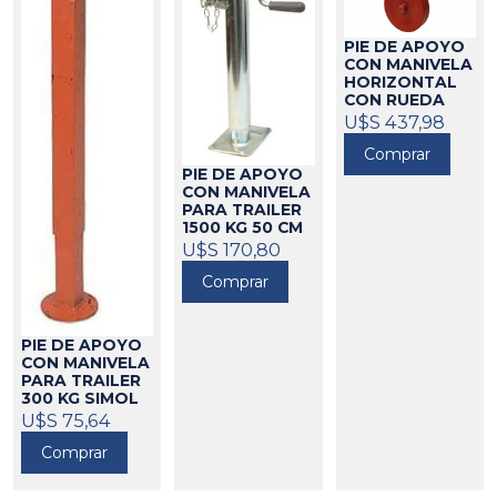
PIE DE APOYO
CON MANIVELA
HORIZONTAL
CON RUEDA
900KG
U$S 437,98
700195
Comprar
PIE DE APOYO
CON MANIVELA
PARA TRAILER
1500 KG 50 CM
SIMOL
U$S 170,80
700099
Comprar
PIE DE APOYO
CON MANIVELA
PARA TRAILER
300 KG SIMOL
700095
U$S 75,64
Comprar