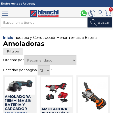
Registrarme
Envíos en todo Uruguay
0
Menú
094 211 112
2902 2902
Mi cuenta
Carri
Buscar
Inicio
Industria y Construcción
Herramientas a Batería
Amoladoras
Filtros
Ordenar por
Cantidad por página
:
AMOLADORA
115MM 18V SIN
BATERÍA Y
CARGADOR
AMOLADORA
DGA458Z