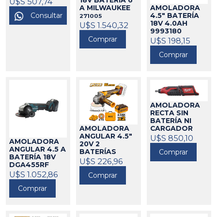
18V BATERÍA 6
U$S 507,74
MAKITA
AMOLADORA
A MILWAUKEE
325165
Consultar
4.5" BATERÍA
271005
18V 4.0AH
U$S 1.540,32
9993180
DOWEN PAGIO
Comprar
U$S 198,15
424212
Comprar
AMOLADORA
RECTA SIN
BATERÍA NI
AMOLADORA
CARGADOR
ANGULAR 4.5"
2460-20
U$S 850,10
AMOLADORA
20V 2
MILWAUKEE
ANGULAR 4.5 A
BATERÍAS
Comprar
271111
BATERÍA 18V
4.0AH INGCO
U$S 226,96
DGA455RF
424136
MAKITA
U$S 1.052,86
325164
Comprar
Comprar