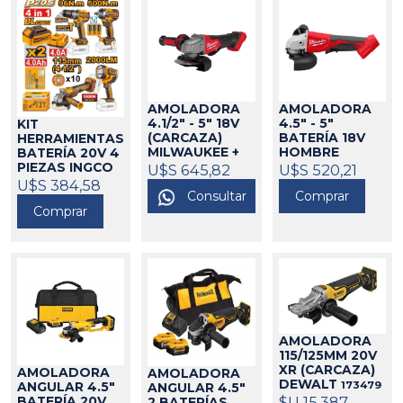
AMOLADORA
AMOLADORA
4.1/2" - 5" 18V
4.5" - 5"
KIT
(CARCAZA)
BATERÍA 18V
HERRAMIENTAS
MILWAUKEE +
HOMBRE
BATERÍA 20V 4
BOLSO DE
MUERTO
PIEZAS INGCO
U$S 645,82
U$S 520,21
REGALO
(CARCAZA)
271009
424582
U$S 384,58
Consultar
MILWAUKEE
Comprar
Comprar
271038
AMOLADORA
115/125MM 20V
XR (CARCAZA)
AMOLADORA
AMOLADORA
DEWALT
173479
ANGULAR 4.5"
ANGULAR 4.5"
$U 15.387
BATERÍA 20V
2 BATERÍAS