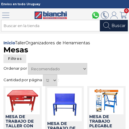
Registrarme
Envíos en todo Uruguay
0
Menú
094 211 112
2902 2902
Mi cuenta
Carri
Buscar
Inicio
Taller
Organizadores de Herramientas
Mesas
Filtros
Ordenar por
Cantidad por página
:
MESA DE
MESA DE
TRABAJO DE
TRABAJO
MESA DE
TALLER CON
PLEGABLE
TRABAJO DE