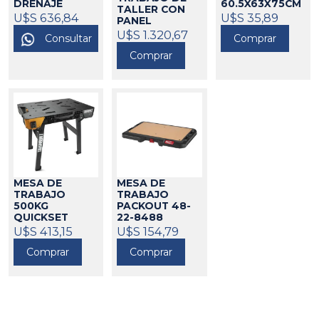
DRENAJE
60.5X63X75CM
TALLER CON
TORIN
WADFOW
U$S 636,84
63108
U$S 35,89
PANEL
268002
CROSSMAN
U$S 1.320,67
Consultar
Comprar
562004
Comprar
MESA DE
MESA DE
TRABAJO
TRABAJO
500KG
PACKOUT 48-
QUICKSET
22-8488
TOUGHBUILT
MILWAUKEE
U$S 413,15
U$S 154,79
63231
271094
Comprar
Comprar