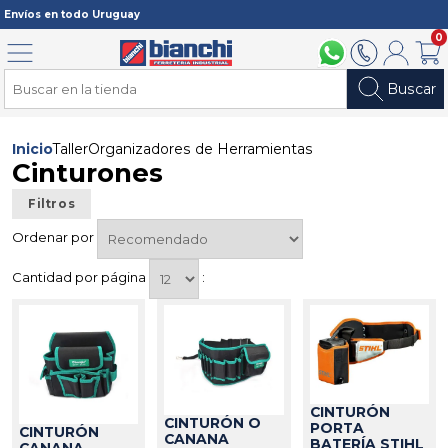
Registrarme
Envíos en todo Uruguay
0
Menú
094 211 112
2902 2902
Mi cuenta
Carri
Buscar
Inicio
Taller
Organizadores de Herramientas
Cinturones
Filtros
Ordenar por
Cantidad por página
:
CINTURÓN
CINTURÓN O
PORTA
CINTURÓN
CANANA
BATERÍA STIHL
CANANA