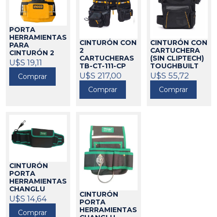
PORTA
HERRAMIENTAS
CINTURÓN CON
CINTURÓN CON
PARA
2
CARTUCHERA
CINTURÓN 2
CARTUCHERAS
(SIN CLIPTECH)
BOLSILLOS
U$S 19,11
TB-CT-111-CP
TOUGHBUILT
INGCO
293031
TOUGHBUILT
U$S 217,00
293065
U$S 55,72
Comprar
293066
Comprar
Comprar
CINTURÓN
PORTA
HERRAMIENTAS
CHANGLU
CINTURÓN
293038
U$S 14,64
PORTA
HERRAMIENTAS
Comprar