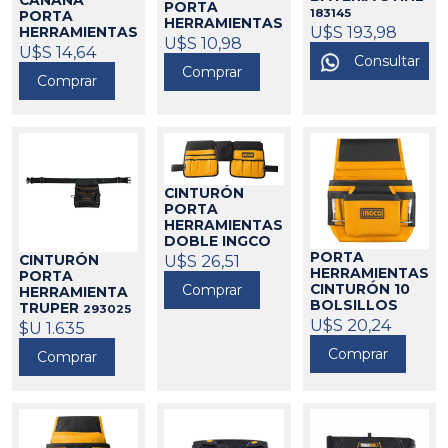
PORTA
183145
PORTA
HERRAMIENTAS
U$S 193,98
HERRAMIENTAS
CON
U$S 10,98
CON
U$S 14,64
REPARTICIÓN
Consultar
REPARTICIONES
CHANGLU
Comprar
CHANGLU
Comprar
293006
293024
CINTURÓN
PORTA
HERRAMIENTAS
DOBLE INGCO
PORTA
293030
U$S 26,51
CINTURÓN
HERRAMIENTAS
PORTA
CINTURÓN 10
Comprar
HERRAMIENTA
BOLSILLOS
TRUPER
293025
INGCO
U$S 20,24
293026
$U 1.635
Comprar
Comprar