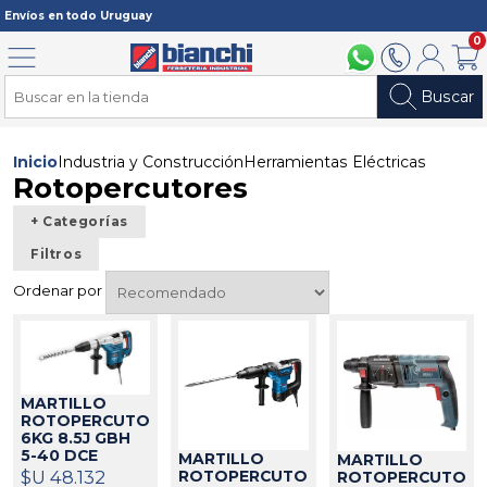
Registrarme
Envíos en todo Uruguay
0
Menú
094 211 112
2902 2902
Mi cuenta
Carri
Buscar
Inicio
Industria y Construcción
Herramientas Eléctricas
Rotopercutores
+ Categorías
Filtros
Ordenar por
MARTILLO
ROTOPERCUTOR
6KG 8.5J GBH
5-40 DCE
MARTILLO
MARTILLO
BOSCH
$U 48.132
21030
ROTOPERCUTOR
ROTOPERCUTOR