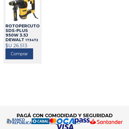
ROTOPERCUTOR
SDS-PLUS
950W 3.5J
DEWALT
173472
$U 26.513
Comprar
Go to top
PAGÁ CON COMODIDAD Y SEGURIDAD