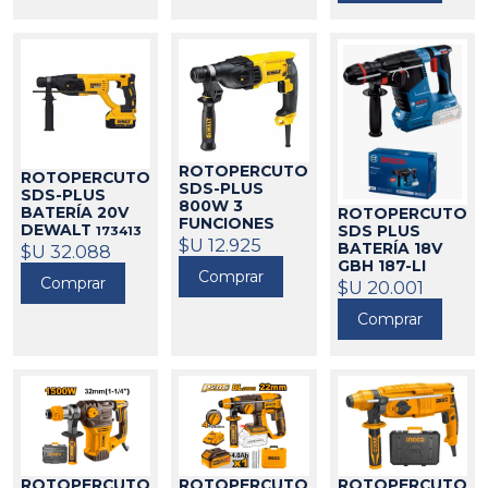
ROTOPERCUTOR
ROTOPERCUTOR
SDS-PLUS
SDS-PLUS
800W 3
BATERÍA 20V
ROTOPERCUTOR
FUNCIONES
DEWALT
SDS PLUS
173413
DEWALT
$U 12.925
173438
BATERÍA 18V
$U 32.088
GBH 187-LI
Comprar
Comprar
(CARCAZA)
$U 20.001
BOSCH
21007
Comprar
ROTOPERCUTOR
ROTOPERCUTOR
ROTOPERCUTOR