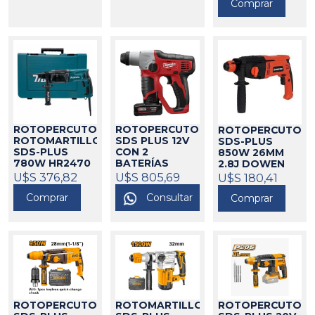
Comprar
424225
ROTOPERCUTOR
ROTOPERCUTOR
ROTOPERCUTOR
ROTOMARTILLO
SDS PLUS 12V
SDS-PLUS
SDS-PLUS
CON 2
850W 26MM
780W HR2470
BATERÍAS
2.8J DOWEN
MAKITA
2412-259
PAGIO
U$S 376,82
325010
U$S 805,69
U$S 180,41
MILWAUKEE
9993892.2
Comprar
Consultar
Comprar
271034
424240
ROTOPERCUTOR
ROTOMARTILLO
ROTOPERCUTOR