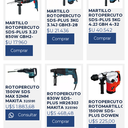
MARTILLO
MARTILLO
ROTOPERCUTOR
ROTOPERCUTOR
SDS-PLUS 5KG
SDS-PLUS 3KG
MARTILLO
4.2J GBH 4-32
3.14J GBH3-28
ROTOPERCUTOR
DFR BOSCH
BOSCH
$U 40.542
$U 21.436
21022
SDS-PLUS 3.2J
21004
850W GBH2-
Comprar
Comprar
28D BOSCH
$U 17.960
21103
Comprar
ROTOPERCUTOR
1500W SDS
ROTOPERCUTOR
MAX 52MM
830W SDS-
MAKITA
325191
ROTOPERCUTOR
PLUS HR2630J
U$S 1.883,68
ROTOMARTILLO
MAKITA
325190
1500W SDS-
U$S 468,48
Consultar
PLUS DOWEN
PAGIO
U$S 225,00
Comprar
9993896