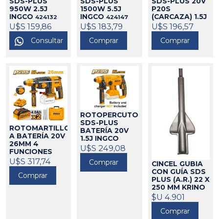
SDS-PLUS
SDS-PLUS
SDS-PLUS 20V
950W 2.5J
1500W 5.5J
P20S
INGCO
INGCO
(CARCAZA) 1.5J
424132
424147
INGCO
U$S 159,86
U$S 183,79
U$S 196,57
424074
Consultar
Comprar
Comprar
ROTOPERCUTOR
SDS-PLUS
ROTOMARTILLO
BATERÍA 20V
A BATERÍA 20V
1.5J INGCO
26MM 4
424036
U$S 249,08
FUNCIONES
BRUSHLESS
U$S 317,74
Comprar
CINCEL GUBIA
INGCO
424129
CON GUÍA SDS
Comprar
PLUS (A.R.) 22 X
250 MM KRINO
333146
$U 4.901
Comprar