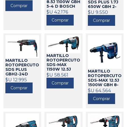
8.5J 1100W GBH
SDS PLUS 1.7J
Comprar
5-4 D BOSCH
650W GBH 2-
20 D BOSH
21153
$U 42.176
$U 9.550
21277
Comprar
Comprar
MARTILLO
ROTOPERCUTOR
MARTILLO
SDS-MAX
ROTOPERCUTOR
1150W 12.5J
SDS PLUS
MARTILLO
GBH 8-45D
GBH2-24D
$U 58.561
ROTOPERCUTOR
BOSCH
BOSCH
21006
$U 12.995
21090
SDS-MAX 12.5J
Comprar
1500W GBH 8-
Comprar
45DV BOSCH
$U 64.564
21104
Comprar