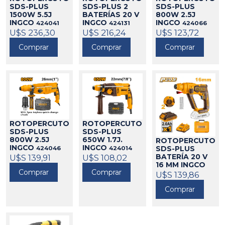
SDS-PLUS
SDS-PLUS 2
SDS-PLUS
1500W 5.5J
BATERÍAS 20 V
800W 2.5J
INGCO
INGCO
INGCO
424041
424131
424066
U$S 236,30
U$S 216,24
U$S 123,72
Comprar
Comprar
Comprar
ROTOPERCUTOR
ROTOPERCUTOR
SDS-PLUS
SDS-PLUS
800W 2.5J
650W 1.7J.
ROTOPERCUTOR
INGCO
INGCO
424046
424014
SDS-PLUS
U$S 139,91
U$S 108,02
BATERÍA 20 V
16 MM INGCO
Comprar
Comprar
424613
U$S 139,86
Comprar