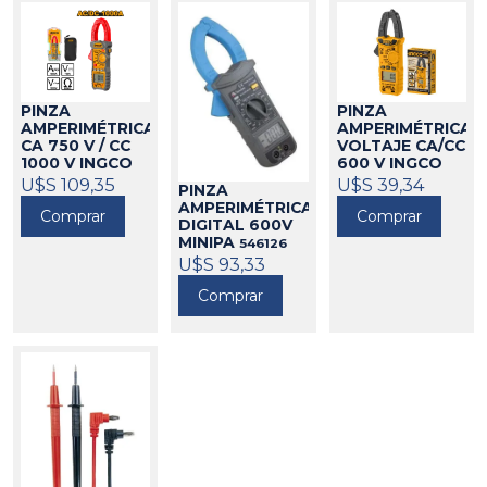
PINZA
PINZA
AMPERIMÉTRICA
AMPERIMÉTRICA
CA 750 V / CC
VOLTAJE CA/CC
1000 V INGCO
600 V INGCO
314069
U$S 109,35
314067
U$S 39,34
PINZA
AMPERIMÉTRICA
Comprar
Comprar
DIGITAL 600V
MINIPA
546126
U$S 93,33
Comprar