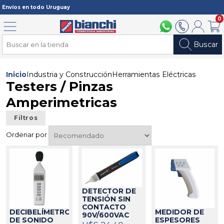
Registrarme
Envíos en todo Uruguay
0
Menú
094 211 112
2902 2902
Mi cuenta
Carri
Buscar
Inicio
Industria y Construcción
Herramientas Eléctricas
Testers / Pinzas
Amperimetricas
Filtros
Ordenar por
DETECTOR DE
TENSIÓN SIN
CONTACTO
DECIBELÍMETRO
MEDIDOR DE
90V/600VAC
DE SONIDO
ESPESORES
MINIPA
546016