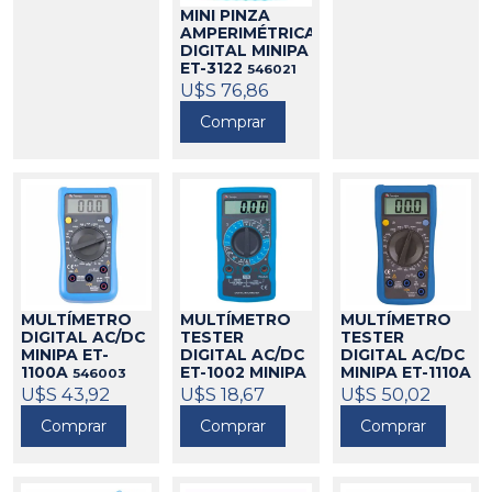
MINI PINZA
AMPERIMÉTRICA
DIGITAL MINIPA
ET-3122
546021
U$S 76,86
Comprar
MULTÍMETRO
MULTÍMETRO
MULTÍMETRO
DIGITAL AC/DC
TESTER
TESTER
MINIPA ET-
DIGITAL AC/DC
DIGITAL AC/DC
1100A
ET-1002 MINIPA
MINIPA ET-1110A
546003
U$S 43,92
546002
U$S 18,67
546004
U$S 50,02
Comprar
Comprar
Comprar