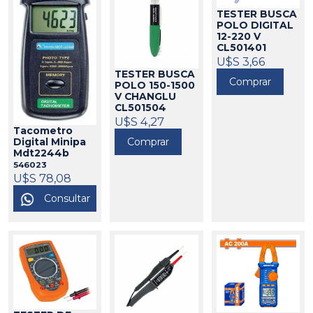
TESTER BUSCA
POLO DIGITAL
12-220 V
CL501401
CHANGLU
U$S 3,66
314005
TESTER BUSCA
Comprar
POLO 150-1500
V CHANGLU
CL501504
314004
U$S 4,27
Tacometro
Comprar
Digital Minipa
Mdt2244b
546023
U$S 78,08
Consultar