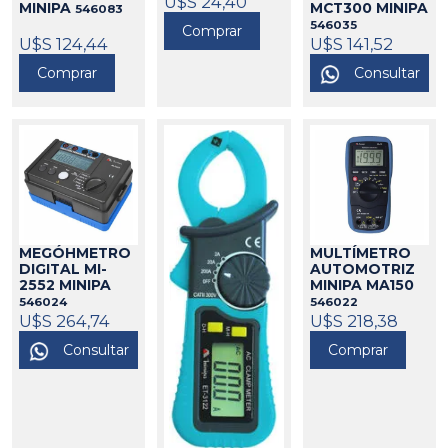
U$S 24,40
MINIPA
MCT300 MINIPA
546083
546035
Comprar
U$S 124,44
U$S 141,52
Comprar
Consultar
MEGÓHMETRO
MULTÍMETRO
DIGITAL MI-
AUTOMOTRIZ
2552 MINIPA
MINIPA MA150
546024
546022
U$S 264,74
U$S 218,38
Consultar
Comprar