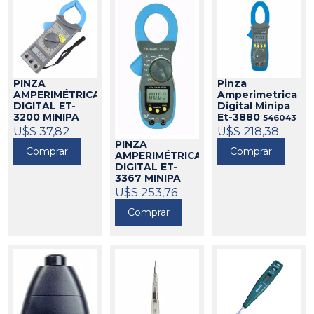
PINZA
Pinza
AMPERIMÉTRICA
Amperimetrica
DIGITAL ET-
Digital Minipa
3200 MINIPA
Et-3880
546043
546014
U$S 37,82
U$S 218,38
PINZA
Comprar
Comprar
AMPERIMÉTRICA
DIGITAL ET-
3367 MINIPA
546015
U$S 253,76
Comprar