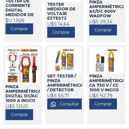
TESTER DE
PINZA
TESTER
CORRIENTE
AMPERIMÉTRICA
MEDIDOR DE
DIGITAL
AC/DC 600V
VOLTAJE
MEDIDOR DE
WADFOW
EZTEST2
TEMPERATURA
$U 1.926
314076
U$S 29,34
MINIPA
U$S 14,64
546017
MUT-33
TRUPER
Comprar
314006
Comprar
Comprar
SET TESTER /
PINZA
PINZA
AMPERIMÉTRICA
AMPERIMÉTRICA
CA 750 V / CC
PINZA
/ DETECTOR
1000 V INGCO
AMPERIMÉTRICA
VOLT INGCO
U$S 55,71
314068
U$S 92,79
DIGITAL DC/AC
314046
1000 A INGCO
Consultar
Comprar
314077
U$S 121,01
Comprar