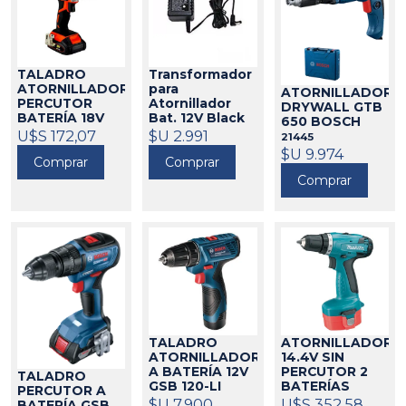
TALADRO
Transformador
ATORNILLADOR
para
ATORNILLADOR
PERCUTOR
Atornillador
DRYWALL GTB
BATERÍA 18V
Bat. 12V Black
650 BOSCH
LITIO DOWEN
Decker Cd121k
U$S 172,07
$U 2.991
21445
PAGIO
424201
173003
$U 9.974
Comprar
Comprar
Comprar
TALADRO
ATORNILLADOR
ATORNILLADOR
14.4V SIN
A BATERÍA 12V
PERCUTOR 2
TALADRO
GSB 120-LI
BATERÍAS
PERCUTOR A
BOSCH
MAKITA
$U 7.900
21293
U$S 352,58
325074
BATERÍA GSB