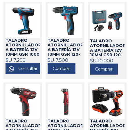
TALADRO
TALADRO
TALADRO
ATORNILLADOR
ATORNILLADOR
ATORNILLADOR
A BATERÍA 12V
A BATERÍA 12V
A BATERÍA 12V
10MM GSR 1000
10MM GSR 120-
10MM GSR 120-
SMART BOSCH
LI BOSCH
LI BOSCH
$U 7.299
$U 7.500
21433
$U 10.000
21434
21280
Consultar
Comprar
Comprar
TALADRO
TALADRO
TALADRO
ATORNILLADOR
ATORNILLADOR
ATORNILLADOR