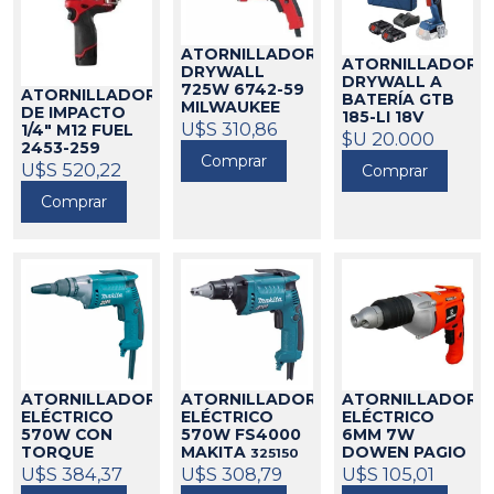
ATORNILLADOR
ATORNILLADOR
DRYWALL
DRYWALL A
725W 6742-59
ATORNILLADOR
BATERÍA GTB
MILWAUKEE
DE IMPACTO
185-LI 18V
271027
U$S 310,86
1/4" M12 FUEL
2.0AH BOSCH
$U 20.000
2453-259
21045
Comprar
MILWAUKEE
U$S 520,22
Comprar
271107
Comprar
ATORNILLADOR
ATORNILLADOR
ATORNILLADOR
ELÉCTRICO
ELÉCTRICO
ELÉCTRICO
570W CON
570W FS4000
6MM 7W
TORQUE
MAKITA
DOWEN PAGIO
325150
FS2700
U$S 384,37
U$S 308,79
424194
U$S 105,01
MAKITA
325093