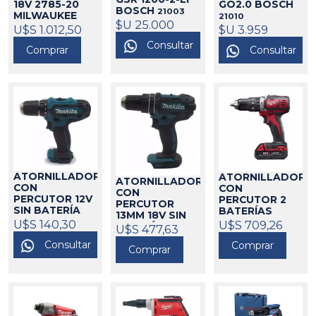
18V 2785-20
GO2.0 BOSCH
BOSCH
21003
MILWAUKEE
21010
$U 25.000
271019
U$S 1.012,50
$U 3.959
Consultar
Comprar
Consultar
ATORNILLADOR
ATORNILLADOR
ATORNILLADOR
CON
CON
CON
PERCUTOR 12V
PERCUTOR 2
PERCUTOR
SIN BATERÍA
BATERÍAS
13MM 18V SIN
HP331DZ
LITIO 18V 2607-
U$S 140,30
U$S 709,26
BATERÍA
U$S 477,63
MAKITA
259C
325180
DGP482Z
Consultar
MILWAUKEE
Comprar
MAKITA
Comprar
325167
271020