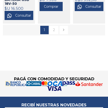
18V-50
Comprar
Consultar
(CARCAZA)
$U 16.500
BOSCH
21013
Consultar
1
2
Go to top
PAGÁ CON COMODIDAD Y SEGURIDAD
RECIBÍ NUESTRAS NOVEDADES