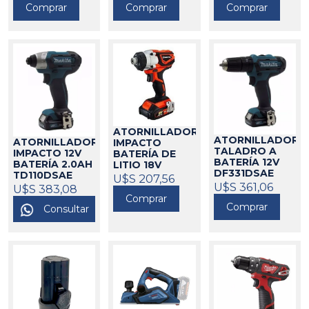
Comprar
Comprar
Comprar
ATORNILLADOR
ATORNILLADOR
ATORNILLADOR
IMPACTO
TALADRO A
IMPACTO 12V
BATERÍA DE
BATERÍA 12V
BATERÍA 2.0AH
LITIO 18V
DF331DSAE
TD110DSAE
9993161
U$S 207,56
MAKITA
U$S 361,06
325177
MAKITA
DOWEN PAGIO
U$S 383,08
325183
Comprar
424209
Comprar
Consultar