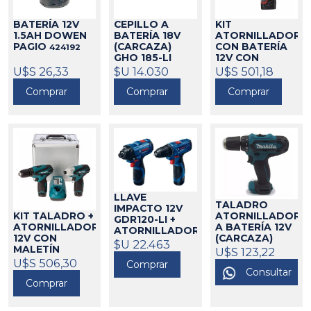
BATERÍA 12V
CEPILLO A
KIT
1.5AH DOWEN
BATERÍA 18V
ATORNILLADOR
PAGIO
(CARCAZA)
CON BATERÍA
424192
GHO 185-LI
12V CON
BOSCH
PERCUTOR
U$S 26,33
$U 14.030
21015
U$S 501,18
2408-259
Comprar
Comprar
MILWAUKEE
Comprar
271011
LLAVE
TALADRO
IMPACTO 12V
KIT TALADRO +
ATORNILLADOR
GDR120-LI +
ATORNILLADOR
A BATERÍA 12V
ATORNILLADOR
12V CON
(CARCAZA)
12V GSR120-LI
$U 22.463
MALETÍN
DF331DZ
U$S 123,22
21401
LCT204
MAKITA
U$S 506,30
325178
Comprar
MAKITA
Consultar
325181
Comprar