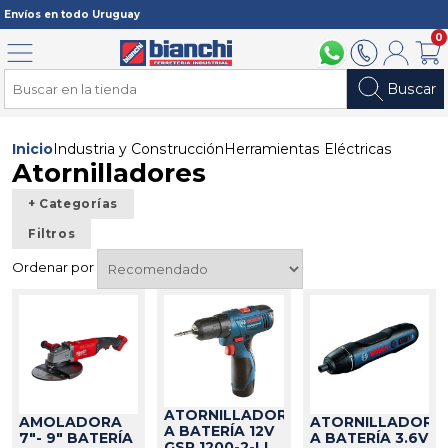
Registrarme
Envíos en todo Uruguay
0
Menú
094 211 112
2902 2902
Mi cuenta
Carri
Buscar
Inicio
Industria y Construcción
Herramientas Eléctricas
Atornilladores
+ Categorías
Filtros
Ordenar por
ATORNILLADOR
AMOLADORA
ATORNILLADOR
A BATERÍA 12V
7"- 9" BATERÍA
A BATERÍA 3.6V
GSR 1200-2-LI