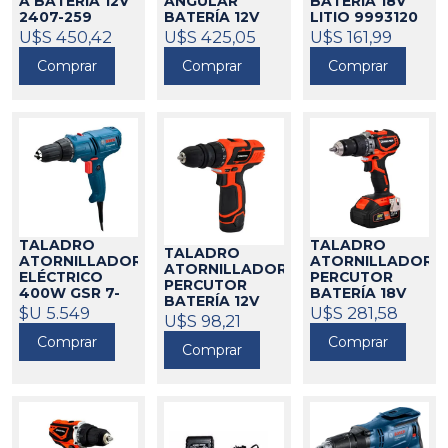
A BATERÍA 12V
ANGULAR
BATERÍA 18V
2407-259
BATERÍA 12V
LITIO 9993120
MILWAUKEE
2415-159
DOWEN PAGIO
U$S 450,42
U$S 425,05
U$S 161,99
MILWAUKEE
271091
424233
Comprar
Comprar
Comprar
271085
TALADRO
TALADRO
TALADRO
ATORNILLADOR
ATORNILLADOR
ATORNILLADOR
PERCUTOR
ELÉCTRICO
PERCUTOR
BATERÍA 18V
400W GSR 7-
BATERÍA 12V
SIN CARBONES
14E BOSCH
U$S 281,58
$U 5.549
DOWEN PAGIO
U$S 98,21
DOWEN PAGIO
21019
424190
Comprar
Comprar
424191
Comprar