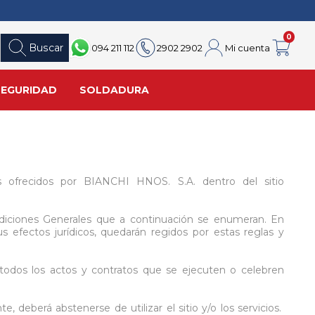
0
Buscar
094 211 112
2902 2902
Mi cuenta
Carrito
SEGURIDAD
SOLDADURA
s
Herramientas Manuales
Forestación
Herramientas Neumáticas
Soldadores
Alambres
Cajas de Herramientas
Espadas
Gato de Botella
Caretas
MIG
os ofrecidos por BIANCHI HNOS. S.A. dentro del sitio
Aisladas 1000 Volt
Disco afilar
Acoples
Guantes
Rodilllo arrastre
Alicates
Correas de amarre
Amoladora
Mica
Rollo alambre
ondiciones Generales que a continuación se enumeran. En
s efectos jurídicos, quedarán regidos por estas reglas y
Bocallaves y Accesorios
Rollo cadena
Clavadora
Delantales
Rollo alambre MIG Aluminio
Carretillas
Tambor de embrague
Engrasador
Mangas cuero
Rollo alambre MIG Inoxidable
odos los actos y contratos que se ejecuten o celebren
Ver todo
Ver todo
Ver todo
Ver todo
, deberá abstenerse de utilizar el sitio y/o los servicios.
ientas
Organizadores de Herramientas