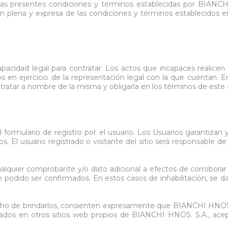
idable
tar las presentes condiciones y términos establecidas por BI
tación plena y expresa de las condiciones y términos establecid
s
de Aceite
miles
Cajas
Candados
s
Bolsos
Aparejos
as
ra Aceite
Cinturones
Arenadoras
doras
ra Combustible
Carros
Aspiradoras Industriales
cidad legal para contratar. Los actos que incapaces realicen e
os
Mesas
Batea lava Piezas
os en ejercicio de la representación legal con la que cuentan. 
Ver todo
Ver todo
ntratar a nombre de la misma y obligarla en los términos de este
 formulario de registro por el usuario. Los Usuarios garantizan y
s. El usuario registrado o visitante del sitio será responsable 
ualquier comprobante y/o dato adicional a efectos de corrobora
 podido ser confirmados. En estos casos de inhabilitación, se da
echo de brindarlos, consienten expresamente que BIANCHI HNOS. S
lizados en otros sitios web propios de BIANCHI HNOS. S.A., acep