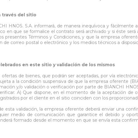
través del sitio
CHI HNOS. S.A. informará, de manera inequívoca y fácilmente ac
o en que se formalice el contrato será archivado y si éste será 
 los presentes Términos y Condiciones, y que la empresa ofere
 de correo postal o electrónico y los medios técnicos a disposici
lebrados en este sitio y validación de los mismos
 ofertas de bienes, que podrán ser aceptadas, por vía electróni
 sujeta a la condición suspensiva de que la empresa oferente (B
rmación y/o validación o verificación por parte de BIANCHI HNOS.
erificar: A) Que dispone, en el momento de la aceptación de ofe
istrados por el cliente en el sitio coinciden con los proporcionad
e esta validación, la empresa oferente deberá enviar una confir
alquier medio de comunicación que garantice el debido y opor
nderá formado desde el momento en que se envía esta confirmaci