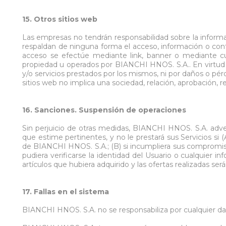
15. Otros sitios web
Las empresas no tendrán responsabilidad sobre la informa
respaldan de ninguna forma el acceso, información o cont
acceso se efectúe mediante link, banner o mediante cual
propiedad u operados por BIANCHI HNOS. S.A.. En virtud q
y/o servicios prestados por los mismos, ni por daños o pér
sitios web no implica una sociedad, relación, aprobación, 
16. Sanciones. Suspensión de operaciones
Sin perjuicio de otras medidas, BIANCHI HNOS. S.A. advert
que estime pertinentes, y no le prestará sus Servicios si 
de BIANCHI HNOS. S.A.; (B) si incumpliera sus compromiso
pudiera verificarse la identidad del Usuario o cualquier 
artículos que hubiera adquirido y las ofertas realizadas se
17. Fallas en el sistema
BIANCHI HNOS. S.A. no se responsabiliza por cualquier daño,