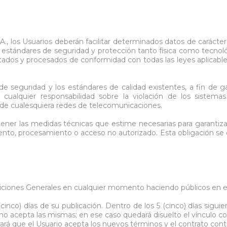
.A., los Usuarios deberán facilitar determinados datos de caráct
stándares de seguridad y protección tanto física como tecnológ
dos y procesados de conformidad con todas las leyes aplicables
seguridad y los estándares de calidad existentes, a fin de gar
ualquier responsabilidad sobre la violación de los sistemas 
de cualesquiera redes de telecomunicaciones.
r las medidas técnicas que estime necesarias para garantizar 
miento, procesamiento o acceso no autorizado. Esta obligación se 
ciones Generales en cualquier momento haciendo públicos en el 
inco) días de su publicación. Dentro de los 5 (cinco) días siguie
 no acepta las mismas; en ese caso quedará disuelto el vínculo c
ará que el Usuario acepta los nuevos términos y el contrato cont