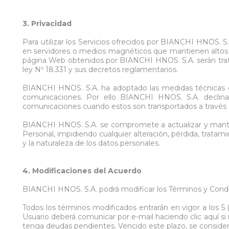
3. Privacidad
Para utilizar los Servicios ofrecidos por BIANCHI HNOS. S
en servidores o medios magnéticos que mantienen altos e
página Web obtenidos por BIANCHI HNOS. S.A. serán trata
ley Nº 18.331 y sus decretos reglamentarios.
BIANCHI HNOS. S.A. ha adoptado las medidas técnicas de 
comunicaciones. Por ello BIANCHI HNOS. S.A. declina c
comunicaciones cuando estos son transportados a través 
BIANCHI HNOS. S.A. se compromete a actualizar y mantene
Personal, impidiendo cualquier alteración, pérdida, trata
y la naturaleza de los datos personales.
4. Modificaciones del Acuerdo
BIANCHI HNOS. S.A. podrá modificar los Términos y Condi
Todos los términos modificados entrarán en vigor a los 5 (c
Usuario deberá comunicar por e-mail haciendo clic aquí si
tenga deudas pendientes. Vencido este plazo, se consider