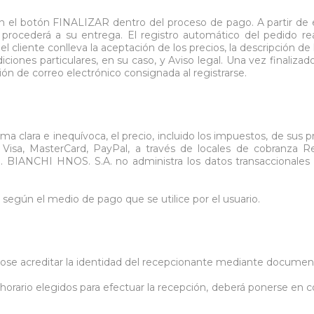
 en el botón FINALIZAR dentro del proceso de pago. A partir de 
ocederá a su entrega. El registro automático del pedido rea
 cliente conlleva la aceptación de los precios, la descripción de
iones particulares, en su caso, y Aviso legal. Una vez finalizad
ión de correo electrónico consignada al registrarse.
ma clara e inequívoca, el precio, incluido los impuestos, de sus 
 Visa, MasterCard, PayPal, a través de locales de cobranz
o. BIANCHI HNOS. S.A. no administra los datos transaccionales 
 según el medio de pago que se utilice por el usuario.
ndose acreditar la identidad del recepcionante mediante docume
no horario elegidos para efectuar la recepción, deberá ponerse en 