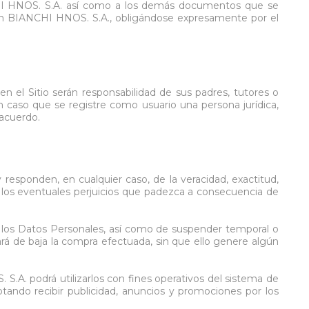
ANCHI HNOS. S.A. así como a los demás documentos que se
os en BIANCHI HNOS. S.A., obligándose expresamente por el
Cajas
Bolsos
Cinturones
Carros
n el Sitio serán responsabilidad de sus padres, tutores o
Mesas
En caso que se registre como usuario una persona jurídica,
Ver todo
 acuerdo.
 responden, en cualquier caso, de la veracidad, exactitud,
de los eventuales perjuicios que padezca a consecuencia de
r los Datos Personales, así como de suspender temporal o
rá de baja la compra efectuada, sin que ello genere algún
.A. podrá utilizarlos con fines operativos del sistema de
tando recibir publicidad, anuncios y promociones por los