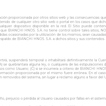
ción proporcionada por otros sitios web y las consecuencias que 
enido de cualquier otro sitio web o portal en los casos que dic
quier dispositivo disponible en la red. El Sitio puede conten
ue BIANCHI HNOS. S.A. no tiene control sobre tales sitios, NO 
didas ocasionadas por la utilización de los mismos, sean causada
respaldo de BIANCHI HNOS. S.A. a dichos sitios y sus contenidos.
irá, suspenderá temporal o inhabilitará definitivamente la Cuen
(A) se quebrantara alguna ley, o cualquiera de las estipulacione
s como Usuario; (C) si se incurriera a criterio de BIANCHI HNOS.
información proporcionada por el mismo fuere errónea. En el caso 
rán removidos del sistema, sin lugar a reclamo alguno a favor del U
 perjuicio o pérdida al Usuario causados por fallas en el sistema