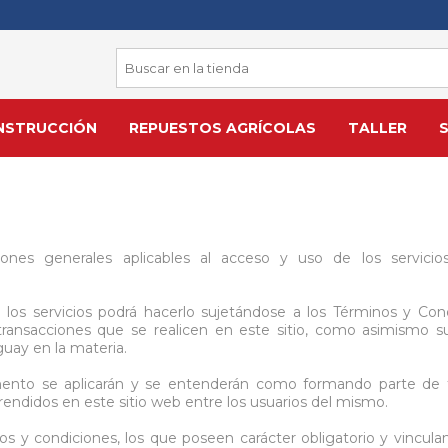
ONSTRUCCIÓN
REPUESTOS AGRÍCOLAS
TALLER
ntas a Batería
s y Accesorios
ntas a Batería
ción
Maquinaria
Cadenas, Platinas y Polea
Herramientas Manuales
En Altura
Protección
los
yo con Manivela
rcatoria
Acanaladoras
Cadenas de Rodillo
Aisladas 1000 Volt
Alta tensión
Careta
iones generales aplicables al acceso y uso de los servici
e Transmisión
s
Inoxidable
Alisadora De Hormigón
Platinas
Alicates
Equipos de Protección
Guantes soldador
s
nsportadoras
 Calor
eguridad
o
Andamios
Manchones de Hierro
Bocallaves y Accesorios
Mica careta
o los servicios podrá hacerlo sujetándose a los Términos y C
 transacciones que se realicen en este sitio, como asimismo su
mpacto
nes de Bola
Impacto
Arenadoras
Unión para cadena
Calibres
Banda de sudor
guay en la materia.
 y Baterías
Tractor
 y Baterías
Aspiradoras Industriales
Poleas de Hierro
Destornilladores
Arnés careta
mento se aplicarán y se entenderán como formando parte de t
Ver todo
Ver todo
Ver todo
endidos en este sitio web entre los usuarios del mismo.
os
 y condiciones, los que poseen carácter obligatorio y vinculante
ión Y Engrase
Organizadores de Herram
Equipamiento de Taller