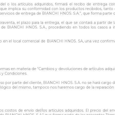
n del o los artículos adquiridos, firmará el recibo de entreg
que implica su conformidad con los productos recibidos, tant
servicios de entrega de BIANCHI HNOS. S.A.”, que forma parte d
venta, el plazo para la entrega, el que se contará a partir de l
d de BIANCHI HNOS. S.A., procediendo en todos los casos a inf
cto en el local comercial de BIANCHI HNOS. SA, una vez confirmada
normas en materia de “Cambios y devoluciones de artículos adqui
 y Condiciones.
 por parte del cliente, BIANCHI HNOS. S.A. no se hará cargo de 
o lógico del mismo, tampoco nos haremos cargo de la reparación 
s costos de envío del/los artículos adquiridos. El precio del 
a de BIANCHI HNOS. S.A." que forma parte de los presentes Térm