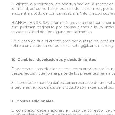
El cliente o autorizado, en oportunidad de la recepció
identidad, así como haber examinado los mismos, por lo 
encuentran, todo de conformidad a la “información sobre 
BIANCHI HNOS. S.A. informará, previo a efectuar la compra
que pudieran originarse por causas ajenas a la volunta
responsabilidad de tipo alguno por tal motivo.
En el caso de que el cliente opte por el retiro del produ
retiro a enviando un correo a: marketing@bianchi.com.uy
10. Cambios, devoluciones y desistimientos
El proceso a esos efectos se encuentra previsto por las 
desperfectos”, que forma parte de los presentes Términos
Si el producto muestra daños como resultado de un mal uso
intervienen en los daños del producto son externos al us
11. Costos adicionales
El comprador deberá abonar, en caso de corresponder, lo
conformidad a la "Información sobre servicios de entreg