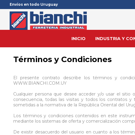
Envíos en todo Uruguay
Registrarme
INICIO
INDUSTRIA Y C
Términos y Condiciones
Herramientas Eléctricas
Maquinaria
Herramientas Eléctricas
Personal
Equipos de Soldar/Corte
Herramie
Repuesto
Herramie
Señaliza
Varillas
Hidrolavadoras
Molinos Trituradores
Lustra Pulidoras
Indumentaria
MIG
Rotomartil
Pie de Apo
Taladros
Cinta Dema
TIG
El presente contrato describe los términos y condic
WWW.BIANCHI.COM.UY
Amoladoras
Bombas de Agua a Nafta
Compresores
Fajas Lumbares y Abdominales
TIG
Taladros
Cardanes d
Amoladora
Conos
TIG Acero 
Rotopercutores
Generadores
Cargadores de Batería
Auditiva
MMA
Amoladora
Roscas Tra
Pistolas de
Malla de S
TIG Alumini
Cualquier persona que desee acceder y/o usar el sitio 
consecuencia, todas las visitas y todos los contratos y
Taladros
Guinches
Hidrolavadoras
Craneana
Plasma
Llave de I
Articulacio
Llaves de 
Cartelería
Tigrod
sometidas a la normativa de la República Oriental del Uru
Aspiradoras Industriales
Hoyadoras
Amoladoras
Facial
Kit corte
Cargadores
Asiento de 
Cargadores
Elastodur
Los términos y condiciones contenidos en este instru
Ver todo
Ver todo
Ver todo
Ver todo
Ver todo
Ver todo
Ver todo
mediante los sistemas de oferta y comercialización compr
Consumibles
Electrod
De existir desacuerdo del usuario en cuanto a los términos
Insumos
Herramientas Hidráulicas
Jardín
Lubricac