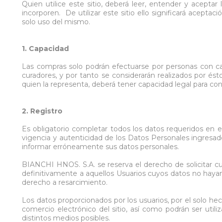
Torchas
Acero inox
Quien utilice este sitio, deberá leer, entender y acep
incorporen. De utilizar este sitio ello significará acep
Candados
Prensas
Toberas
Motosierra
Aspirador 
Aceros disí
solo uso del mismo.
Alambre de Soldar MIG
Dobladora de Caño
Capuchones
Hoyadoras
Lubricante
Aluminio
Alambres
Extractores
Liner
Bordeador
Bombas pa
Bronce
1. Capacidad
Apretacables
Gato de Botella
Difusores
Desmaleza
Bombas pa
Tungsteno
Las compras solo podrán efectuarse por personas con capa
Baldes
Gato de Carro
Ver todo
Escaleras
Cuenta litr
Ver todo
curadores, y por tanto se considerarán realizados por ést
Ver todo
Ver todo
Ver todo
Ver todo
quien la representa, deberá tener capacidad legal para co
2. Registro
Es obligatorio completar todos los datos requeridos en el
vigencia y autenticidad de los Datos Personales ingresado
informar erróneamente sus datos personales.
BIANCHI HNOS. S.A. se reserva el derecho de solicitar c
definitivamente a aquellos Usuarios cuyos datos no hayan
derecho a resarcimiento.
Los datos proporcionados por los usuarios, por el solo h
comercio electrónico del sitio, así como podrán ser uti
distintos medios posibles.