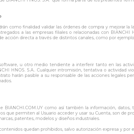
o
drán como finalidad validar las órdenes de compra y mejorar la l
ntregados a las empresas filiales o relacionadas con BIANCHI 
acción directa a través de distintos canales, como por ejemplo: 
software, u otro medio tendiente a interferir tanto en las ac
HI HNOS. S.A.. Cualquier intromisión, tentativa o actividad vio
ntrato harán pasible a su responsable de las acciones legales per
nados.
s de BIANCHI.COM.UY como así también la información, datos, tex
hivos que permiten al Usuario acceder y usar su Cuenta, son de p
marcas, patentes, modelos y diseños industriales.
os contenidos quedan prohibidos, salvo autorización expresa y por