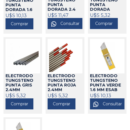
TUNGSTENO
TUNGSTENO
TUNGSTENO
PUNTA
PUNTA
PUNTA
DORADA 2.4
DORADA
DORADA 1.6
MM ESAB
2.4MM
MM ESAB
U$S 11,47
U$S 5,32
U$S 10,13
SMARTER
605044
82029
605043
Consultar
Comprar
Comprar
ELECTRODO
ELECTRODO
ELECTRODO
TUNGSTENO
TUNGSTENO
TUNGSTENO
PUNTA GRIS
PUNTA ROJA
PUNTA VERDE
2.4MM
2.4MM
1.6 MM ESAB
SMARTER
SMARTER
U$S 5,32
82032
U$S 5,32
82026
605047
U$S 10,13
Comprar
Comprar
Consultar