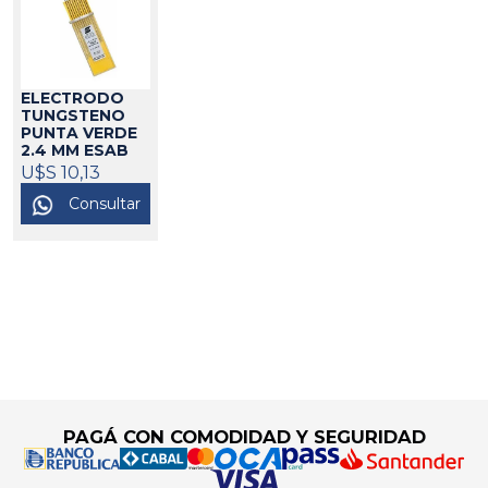
ELECTRODO
TUNGSTENO
PUNTA VERDE
2.4 MM ESAB
605048
U$S 10,13
Consultar
Go to top
PAGÁ CON COMODIDAD Y SEGURIDAD