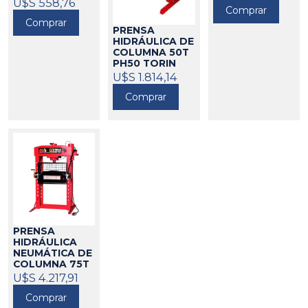
PH20
U$S 558,76
146010
Comprar
Comprar
PRENSA
HIDRÁULICA DE
COLUMNA 50T
PH50 TORIN
146011
U$S 1.814,14
Comprar
PRENSA
HIDRÁULICA
NEUMÁTICA DE
COLUMNA 75T
PH75 TORIN
U$S 4.217,91
146014
Comprar