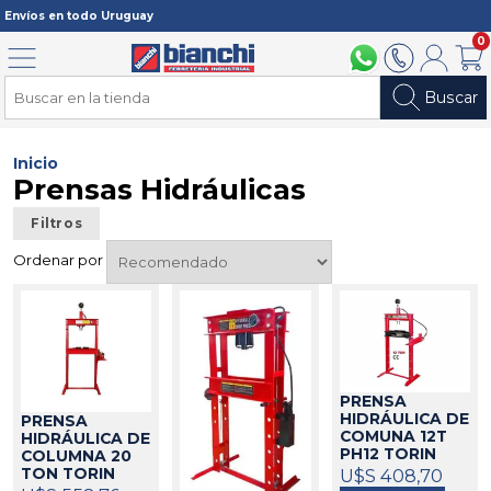
Registrarme
Envíos en todo Uruguay
0
Menú
094 211 112
2902 2902
Mi cuenta
Carri
Buscar
Inicio
Prensas Hidráulicas
Filtros
Ordenar por
PRENSA
HIDRÁULICA DE
PRENSA
COMUNA 12T
HIDRÁULICA DE
PH12 TORIN
COLUMNA 20
146009
U$S 408,70
TON TORIN