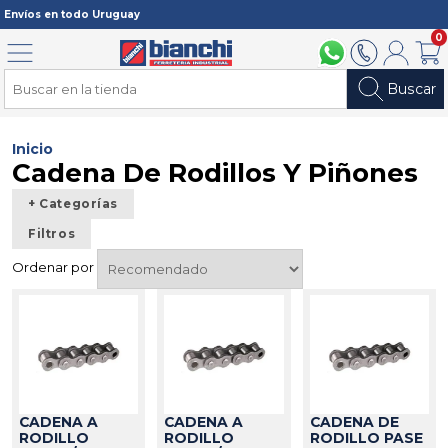
Registrarme
Envíos en todo Uruguay
0
Menú
094 211 112
2902 2902
Mi cuenta
Carri
Buscar
Inicio
Cadena De Rodillos Y Piñones
+ Categorías
Filtros
Ordenar por
CADENA A
CADENA A
CADENA DE
RODILLO
RODILLO
RODILLO PASE