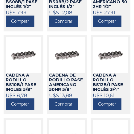
BS08B/1 PASE
BS08B/2 PASE
AMERICANO 50
INGLÉS 1/2"
INGLÉS 1/2"
2HR 1/2"
DONGHUA
DONGHUA
REFORZADA
U$S 7,93
U$S 12,08
U$S 27,91
DONGHUA
702032
702033
Comprar
Comprar
Comprar
702139
CADENA A
CADENA DE
CADENA A
RODILLO
RODILLO PASE
RODILLO
BS10B/1 PASE
AMERICANO
BS12B/1 PASE
INGLES 5/8"
50HR 5/8"
INGLÉS 3/4"
DONGHUA
REFORZADA
DONGHUA
U$S 8,78
U$S 13,88
U$S 10,61
DONGHUA
702034
702035
Comprar
Comprar
Comprar
702120