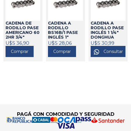
CADENA DE
CADENA A
CADENA A
RODILLO PASE
RODILLO
RODILLO PASE
AMERICANO 60
BS16B/1 PASE
INGLÉS 1 1/4"
2HR 3/4"
INGLÉS 1"
DONGHUA
REFORZADA
DONGHUA
U$S 36,90
U$S 28,06
702118
U$S 30,99
DONGHUA
702037
Comprar
Comprar
Consultar
702140
Go to top
PAGÁ CON COMODIDAD Y SEGURIDAD