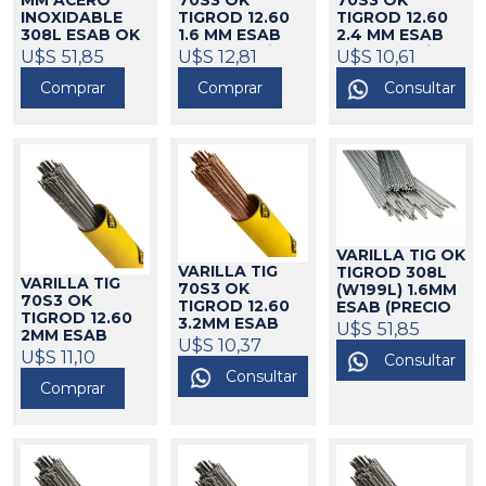
MM ACERO
70S3 OK
70S3 OK
INOXIDABLE
TIGROD 12.60
TIGROD 12.60
308L ESAB OK
1.6 MM ESAB
2.4 MM ESAB
TIGROD
719225 (x kilo)
719225 (x kilo)
U$S 51,85
U$S 12,81
U$S 10,61
729662 (x kilo)
612010
612011
Comprar
Comprar
Consultar
612002
VARILLA TIG OK
VARILLA TIG
TIGROD 308L
VARILLA TIG
70S3 OK
(W199L) 1.6MM
70S3 OK
TIGROD 12.60
ESAB (PRECIO
TIGROD 12.60
3.2MM ESAB
X KG).
U$S 51,85
612022
2MM ESAB
612020
U$S 10,37
612019
U$S 11,10
Consultar
Consultar
Comprar