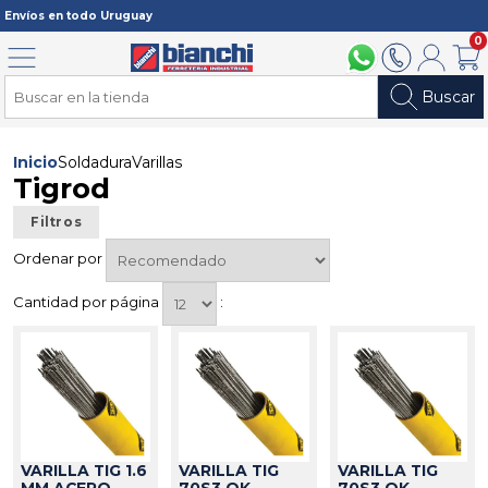
Registrarme
Envíos en todo Uruguay
0
Menú
094 211 112
2902 2902
Mi cuenta
Carri
Buscar
Inicio
Soldadura
Varillas
Tigrod
Filtros
Ordenar por
Cantidad por página
:
VARILLA TIG 1.6
VARILLA TIG
VARILLA TIG