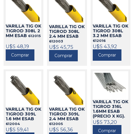
VARILLA TIG OK
VARILLA TIG OK
VARILLA TIG OK
TIGROD 308L 2
TIGROD 308L
TIGROD 308L
MM ESAB
3.2 MM ESAB
2.4 MM ESAB
612015
612016
612003
U$S 48,19
U$S 43,92
U$S 45,75
Comprar
Comprar
Comprar
VARILLA TIG OK
TIGROD 316L
VARILLA TIG OK
VARILLA TIG OK
1.6MM ESAB
TIGROD 309L
TIGROD 309L
(PRECIO X KG).
1.6 MM ESAB
2.4 MM ESAB
612024
U$S 73,20
612004
612005
U$S 59,41
U$S 56,36
Comprar