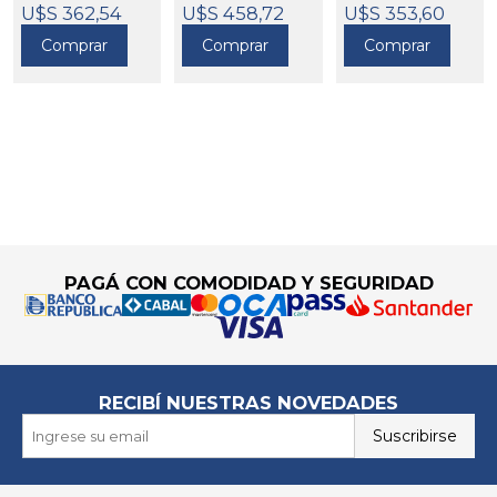
HYUNDAI
191008
U$S 362,54
U$S 458,72
U$S 353,60
191025
Comprar
Comprar
Comprar
Go to top
PAGÁ CON COMODIDAD Y SEGURIDAD
RECIBÍ NUESTRAS NOVEDADES
Suscribirse