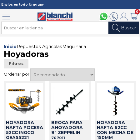
Registrarme
Envíos en todo Uruguay
0
Menú
094 211 112
2902 2902
Mi cuenta
Carri
Buscar
Inicio
Repuestos Agrícolas
Maquinaria
Hoyadoras
Filtros
Ordenar por
HOYADORA
BROCA PARA
HOYADORA
NAFTA POCERA
AHOYADORA
NAFTA 62CC
52CC INGCO
9" ZEPPELIN
CON MECHA DE
GEA55221
150MM
707011