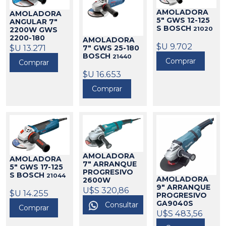
AMOLADORA
AMOLADORA
5" GWS 12-125
ANGULAR 7"
S BOSCH
21020
2200W GWS
2200-180
AMOLADORA
$U 9.702
VULCANO
$U 13.271
7" GWS 25-180
BOSCH
21439
BOSCH
21440
Comprar
Comprar
$U 16.653
Comprar
AMOLADORA
AMOLADORA
7" ARRANQUE
5" GWS 17-125
PROGRESIVO
S BOSCH
21044
AMOLADORA
2600W
9" ARRANQUE
GA7040S
U$S 320,86
$U 14.255
PROGRESIVO
MAKITA
325188
GA9040S
Consultar
Comprar
2600W MAKITA
U$S 483,56
325087