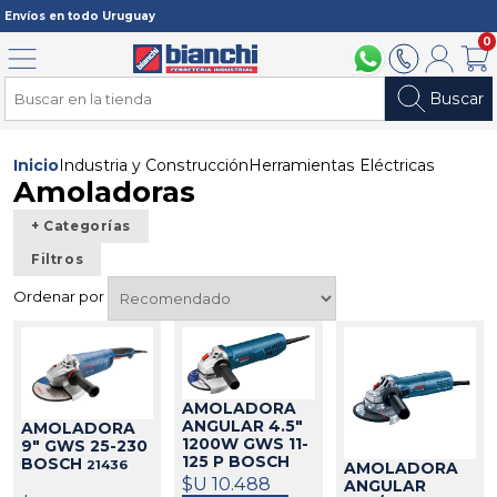
Registrarme
Envíos en todo Uruguay
0
Menú
094 211 112
2902 2902
Mi cuenta
Carri
Buscar
Inicio
Industria y Construcción
Herramientas Eléctricas
Amoladoras
+ Categorías
Filtros
Ordenar por
AMOLADORA
ANGULAR 4.5"
AMOLADORA
1200W GWS 11-
9" GWS 25-230
125 P BOSCH
BOSCH
21436
AMOLADORA
21021
$U 10.488
ANGULAR