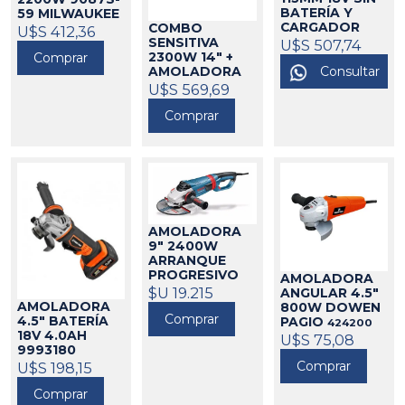
BATERÍA Y
59 MILWAUKEE
CARGADOR
COMBO
271007
U$S 412,36
DGA458Z
SENSITIVA
U$S 507,74
MAKITA
Comprar
2300W 14" +
325165
Consultar
AMOLADORA
4.5"
U$S 569,69
MILWAUKEE
Comprar
271039
AMOLADORA
9" 2400W
ARRANQUE
PROGRESIVO
AMOLADORA
GWS 24-230
$U 19.215
ANGULAR 4.5"
LVI BOSCH
AMOLADORA
800W DOWEN
Comprar
21084
4.5" BATERÍA
PAGIO
424200
18V 4.0AH
U$S 75,08
9993180
DOWEN PAGIO
Comprar
U$S 198,15
424212
Comprar