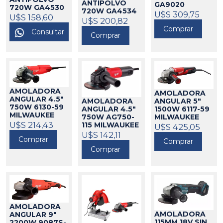
ANTIPOLVO
GA9020
720W GA4530
720W GA4534
MAKITA
U$S 309,75
325052
MAKITA
U$S 158,60
325186
MAKITA
U$S 200,82
325070
Comprar
Consultar
Comprar
AMOLADORA
AMOLADORA
ANGULAR 4.5"
ANGULAR 5"
AMOLADORA
750W 6130-59
1500W 6117-59
ANGULAR 4.5"
MILWAUKEE
MILWAUKEE
750W AG750-
271024
U$S 214,43
115 MILWAUKEE
271023
U$S 425,05
271004
U$S 142,11
Comprar
Comprar
Comprar
AMOLADORA
AMOLADORA
ANGULAR 9"
115MM 18V SIN
2200W 9087S-