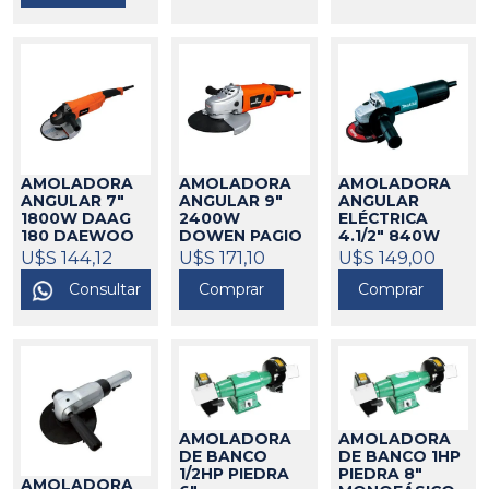
AMOLADORA
AMOLADORA
AMOLADORA
ANGULAR 7"
ANGULAR 9"
ANGULAR
1800W DAAG
2400W
ELÉCTRICA
180 DAEWOO
DOWEN PAGIO
4.1/2" 840W
MAKITA
424119
U$S 144,12
424204
U$S 171,10
U$S 149,00
9557HNG
Consultar
Comprar
MAKITA
Comprar
325007
AMOLADORA
AMOLADORA
DE BANCO
DE BANCO 1HP
1/2HP PIEDRA
PIEDRA 8"
AMOLADORA