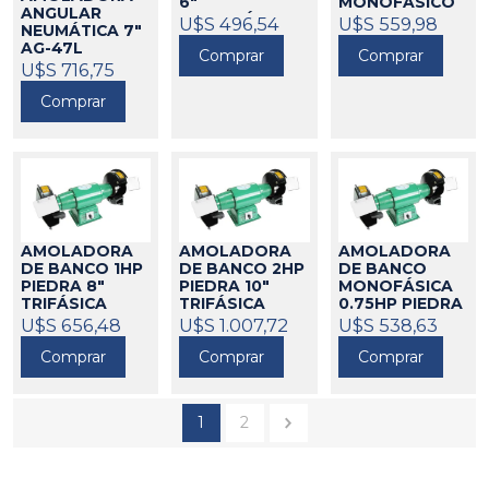
6"
MONOFÁSICO
ANGULAR
MONOFÁSICA
BARBERO
U$S 496,54
U$S 559,98
NEUMÁTICA 7"
BARBERO
290020
AG-47L
Comprar
Comprar
290017
UNOAIR
U$S 716,75
206073
Comprar
AMOLADORA
AMOLADORA
AMOLADORA
DE BANCO 1HP
DE BANCO 2HP
DE BANCO
PIEDRA 8"
PIEDRA 10"
MONOFÁSICA
TRIFÁSICA
TRIFÁSICA
0.75HP PIEDRA
220V BARBERO
BARBERO
7" BARBERO
U$S 656,48
U$S 1.007,72
U$S 538,63
290018
290022
290002
Comprar
Comprar
Comprar
1
2