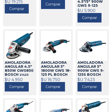
$U 19.215
4.5"/5" 900W
Comprar
GWS 9-125
Comprar
BOSCH
$U 5.900
21303
Comprar
AMOLADORA
AMOLADORA
AMOLADORA
ANGULAR 5"
ANGULAR 5"
ANGULAR 4.5"
1800W GWS 18-
900W GWS 9-
850W GWS850
125 PL BOSCH
125S BOSCH
BOSCH
21425
21034
$U 16.750
21032
$U 7.423
$U 4.950
Comprar
Comprar
Comprar