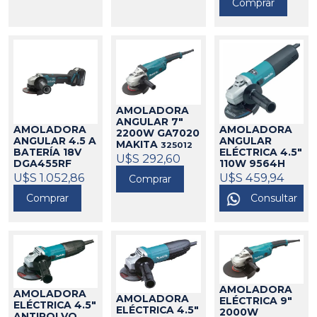
Comprar
AMOLADORA
ANGULAR 7"
AMOLADORA
AMOLADORA
2200W GA7020
ANGULAR 4.5 A
ANGULAR
MAKITA
325012
BATERÍA 18V
ELÉCTRICA 4.5"
U$S 292,60
DGA455RF
110W 9564H
MAKITA
MAKITA
U$S 1.052,86
325164
U$S 459,94
325187
Comprar
Comprar
Consultar
AMOLADORA
AMOLADORA
AMOLADORA
ELÉCTRICA 9"
ELÉCTRICA 4.5"
ELÉCTRICA 4.5"
2000W
ANTIPOLVO