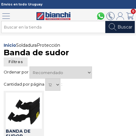
Registrarme
Envíos en todo Uruguay
0
Menú
094 211 112
2902 2902
Mi cuenta
Carri
Buscar
Inicio
Soldadura
Protección
Banda de sudor
Filtros
Ordenar por
Cantidad por página
:
BANDA DE