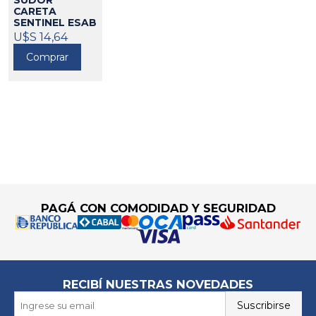
SUDOR
CARETA
SENTINEL ESAB
610066
U$S 14,64
Comprar
Go to top
PAGÁ CON COMODIDAD Y SEGURIDAD
RECIBÍ NUESTRAS NOVEDADES
Suscribirse