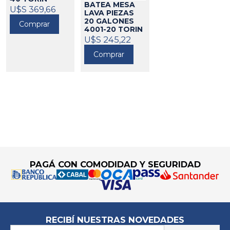
BATEA MESA
177003
U$S 369,66
LAVA PIEZAS
20 GALONES
Comprar
4001-20 TORIN
177002
U$S 245,22
Comprar
Go to top
PAGÁ CON COMODIDAD Y SEGURIDAD
RECIBÍ NUESTRAS NOVEDADES