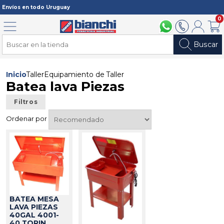
Registrarme
Envíos en todo Uruguay
0
Menú
094 211 112
2902 2902
Mi cuenta
Carri
Buscar
Inicio
Taller
Equipamiento de Taller
Batea lava Piezas
Filtros
Ordenar por
BATEA MESA
LAVA PIEZAS
40GAL 4001-
40 TORIN