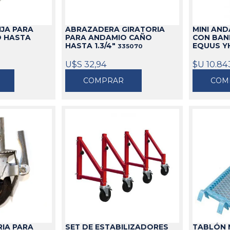
idable
s
de Aceite
miles
Cajas
Candados
IJA PARA
ABRAZADERA GIRATORIA
MINI AN
s
Bolsos
Aparejos
 HASTA
PARA ANDAMIO CAÑO
CON BAN
as
ra Aceite
Cinturones
Arenadoras
HASTA 1.3/4"
EQUUS Y
335070
doras
ra Combustible
Carros
Aspiradoras Industriales
U$S 32,94
$U 10.84
os
Mesas
Batea lava Piezas
COMPRAR
COM
Ver todo
Ver todo
RIA PARA
SET DE ESTABILIZADORES
TABLÓN 