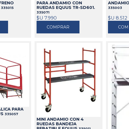
FRENO
PARA ANDAMIO CON
ANDAMIO 
.
RUEDAS EQUUS TR-SD601.
335015
335003
335071
$U 7.990
$U 8.512
COMPRAR
COM
LICA PARA
US
335057
MINI ANDAMIO CON 4
RUEDAS BANDEJA
REBATIBLE EQUUS
335011