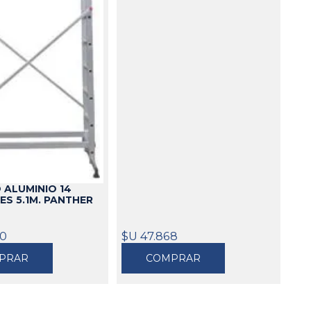
 ALUMINIO 14
S 5.1M. PANTHER
80
$U 47.868
PRAR
COMPRAR