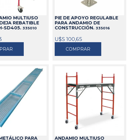
Cajas
DAMIO MULTIUSO
PIE DE APOYO REGULABLE
Bolsos
DEJA REBATIBLE
PARA ANDAMIO DE
Cinturones
H-SD405.
CONSTRUCCIÓN.
335010
335016
Carros
3
U$S 100,65
Mesas
PRAR
COMPRAR
Ver todo
ANDAMIO MULTIUSO
METÁLICO PARA