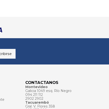
ribirse
CONTACTANOS
Montevideo
Galicia 1049 esq. Río Negro
094 211 112
2902 2902
nte
Tacuarembó
Gral. V. Flores 358