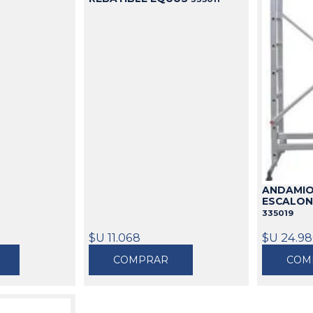
ANDAMIO
ESCALONE
335019
$U 11.068
$U 24.9
COMPRAR
COM