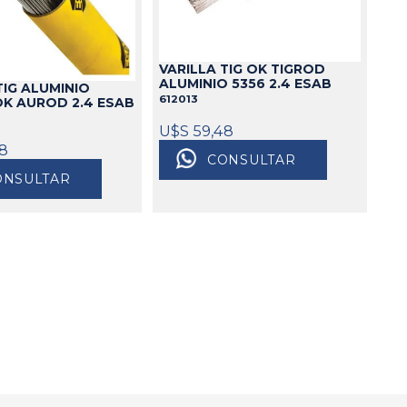
Cajas
Bolsos
VARILLA TIG OK TIGROD
Cinturones
ALUMINIO 5356 2.4 ESAB
TIG ALUMINIO
Carros
612013
OK AUROD 2.4 ESAB
Mesas
U$S 59,48
Ver todo
48
CONSULTAR
ONSULTAR