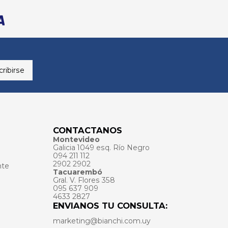
ribirse
CONTACTANOS
Montevideo
Galicia 1049 esq. Río Negro
094 211 112
2902 2902
nte
Tacuarembó
Gral. V. Flores 358
095 637 909
4633 2827
ENVIANOS TU CONSULTA:
marketing@bianchi.com.uy