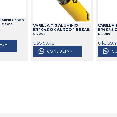
idable
s
de Aceite
miles
Cajas
Candados
s
Bolsos
Aparejos
UMINIO 5356
as
ra Aceite
Cinturones
Arenadoras
B
612014
VARILLA TIG ALUMINIO
VARILLA 
doras
ra Combustible
Carros
Aspiradoras Industriales
ER4043 OK AUROD 1.6 ESAB
ER4043 
612008
612009
os
Mesas
Batea lava Piezas
Ver todo
Ver todo
U$S 59,48
U$S 59,
TAR
CONSULTAR
C