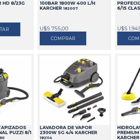
R HD 8/23G
100BAR 1800W 400 L/H
PROFECI
KARCHER
6/15 CLA
182007
U$S 755,00
U$S 1.94
TAR
COMPRAR
COM
TAPIZADOS
LAVADORA DE VAPOR
HIDROLA
AL PUZZI 8/1
2300W SG 4/4 KARCHER
PREMIUM
KARCHE
90
182114