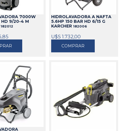
Cajas
VADORA 7000W
HIDROLAVADORA A NAFTA
Bolsos
 HD 9/20-4 M
5.6HP 150 BAR HD 6/15 G
Cinturones
R
KARCHER
182012
182006
Carros
6,85
U$S 1.732,00
Mesas
PRAR
COMPRAR
Ver todo
VADORA