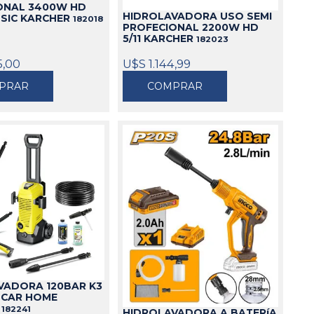
ONAL 3400W HD
HIDROLAVADORA USO SEMI
SSIC KARCHER
182018
PROFECIONAL 2200W HD
5/11 KARCHER
182023
5,00
U$S 1.144,99
PRAR
COMPRAR
VADORA 120BAR K3
 CAR HOME
R
182241
HIDROLAVADORA A BATERíA