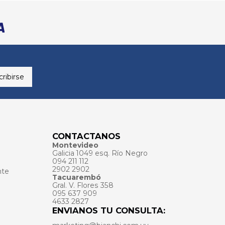
ribirse
CONTACTANOS
Montevideo
Galicia 1049 esq. Río Negro
094 211 112
2902 2902
nte
Tacuarembó
Gral. V. Flores 358
095 637 909
4633 2827
ENVIANOS TU CONSULTA: