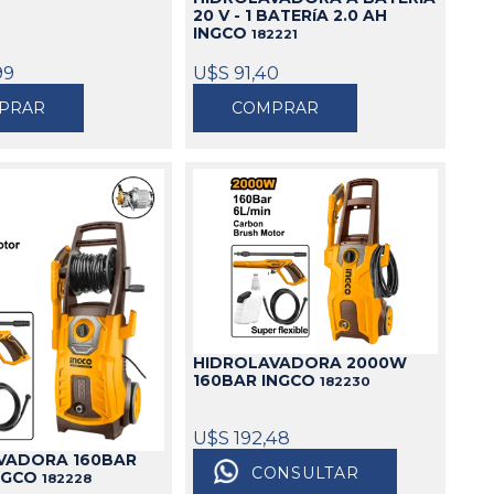
20 V - 1 BATERíA 2.0 AH
INGCO
182221
99
U$S 91,40
PRAR
COMPRAR
HIDROLAVADORA 2000W
160BAR INGCO
182230
U$S 192,48
VADORA 160BAR
CONSULTAR
NGCO
182228