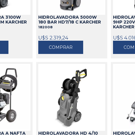
idable
s
de Aceite
miles
Cajas
Candados
A 3100W
HIDROLAVADORA 5000W
HIDROLA
s
Bolsos
Aparejos
5 M KARCHER
180 BAR HD7/18 C KARCHER
9HP 220V
as
ra Aceite
Cinturones
Arenadoras
KARCHE
182008
doras
ra Combustible
Carros
Aspiradoras Industriales
U$S 2.319,24
U$S 4.01
os
Mesas
Batea lava Piezas
COMPRAR
COM
Ver todo
Ver todo
A A NAFTA
HIDROLAVADORA HD 4/10
HIDROLA