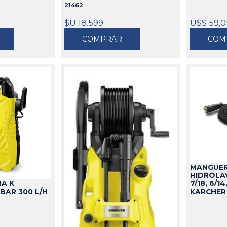
21462
$U 18.599
U$S 59,0
COMPRAR
COM
MANGUER
HIDROLAV
A K
7/18, 6/14
BAR 300 L/H
KARCHE