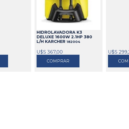
HIDROLAVADORA K3
DELUXE 1600W 2.1HP 380
L/H KARCHER
182004
U$S 367,00
U$S 299,
COMPRAR
COM