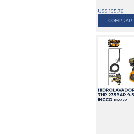
U$S 195,76
COMPRAR
HIDROLAVADOR
7HP 235BAR 9.5
INGCO
182222