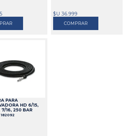
5
$U 36.999
PRAR
COMPRAR
A PARA
ADORA HD 6/15,
, 7/16, 250 BAR
R
182092