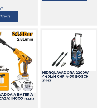
03
PRAR
HIDROLAVADORA 2200W
440L/H GHP 4-50 BOSCH
21463
VADOA A BATERÍA
CAZA) INGCO
182213