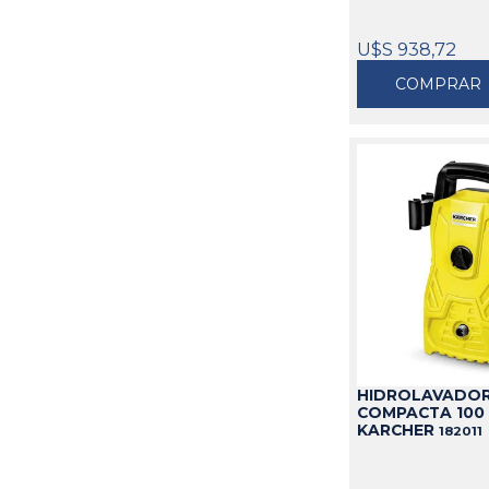
U$S 938,72
COMPRAR
HIDROLAVADOR
COMPACTA 100 
KARCHER
182011