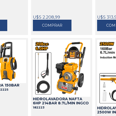
U$S 2.208,99
U$S 313,
COMPRAR
COM
A 150BAR
82225
HIDROLAVADORA NAFTA
6HP 214BAR 8.7L/MIN INGCO
182223
HIDROLA
2500W I