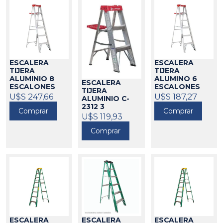
ESCALERA
ESCALERA
TIJERA
TIJERA
ALUMINIO 8
ALUMINO 6
ESCALERA
ESCALONES
ESCALONES
TIJERA
2.44M CUPRUM
1.83M CUPRUM
U$S 247,66
U$S 187,27
ALUMINIO C-
199065
199003
2312 3
Comprar
Comprar
ESCALONES
U$S 119,93
91CM CUPRUM
Comprar
199004
ESCALERA
ESCALERA
ESCALERA