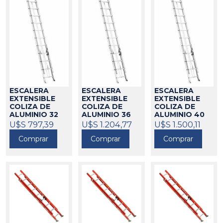
ESCALERA
ESCALERA
ESCALERA
EXTENSIBLE
EXTENSIBLE
EXTENSIBLE
COLIZA DE
COLIZA DE
COLIZA DE
ALUMINIO 32
ALUMINIO 36
ALUMINIO 40
ESCALONES
ESCALONES
ESCALONES
U$S 797,39
U$S 1.204,77
U$S 1.500,11
9.6M CUPRUM
10.8M CUPRUM
12M CUPRUM
Comprar
Comprar
Comprar
199010
199020
199013