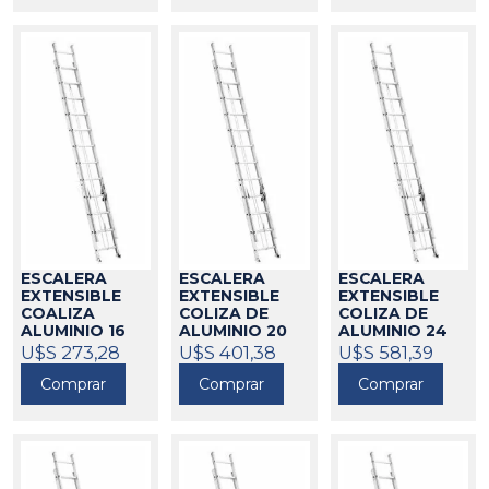
ESCALERA
ESCALERA
ESCALERA
EXTENSIBLE
EXTENSIBLE
EXTENSIBLE
COALIZA
COLIZA DE
COLIZA DE
ALUMINIO 16
ALUMINIO 20
ALUMINIO 24
ESCALONES
ESCALONES 6M
ESCALONES
U$S 273,28
U$S 401,38
U$S 581,39
4.8M CUPRUM
CUPRUM
CUPRUM
199022
199009
Comprar
Comprar
Comprar
199021