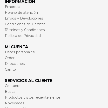
INFORMACIÓN
Empresa
Horario de atención
Envíos y Devoluciones
Condiciones de Garantía
Términos y Condiciones
Política de Privacidad
MI CUENTA
Datos personales
Órdenes
Direcciones
Carrito
SERVICIOS AL CLIENTE
Contacto
Buscar
Productos vistos recientemente
Novedades