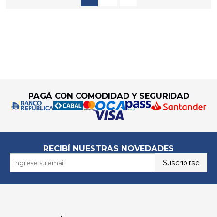
Go to top
PAGÁ CON COMODIDAD Y SEGURIDAD
RECIBÍ NUESTRAS NOVEDADES
Suscribirse