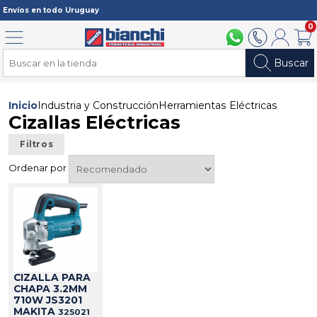
Registrarme
Envíos en todo Uruguay
0
Menú
094 211 112
2902 2902
Mi cuenta
Carri
Buscar
Inicio
Industria y Construcción
Herramientas Eléctricas
Cizallas Eléctricas
Filtros
Ordenar por
CIZALLA PARA
CHAPA 3.2MM
710W JS3201
MAKITA
325021