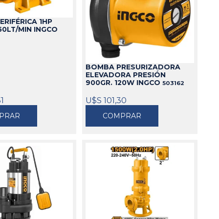
Cajas
RIFÉRICA 1HP
Bolsos
0LT/MIN INGCO
Cinturones
Carros
Mesas
BOMBA PRESURIZADORA
ELEVADORA PRESIÓN
Ver todo
900GR. 120W INGCO
503162
51
U$S 101,30
PRAR
COMPRAR