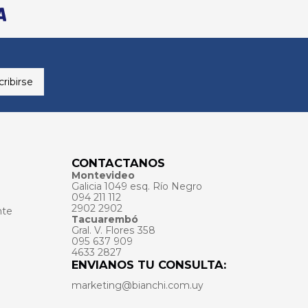
ribirse
CONTACTANOS
Montevideo
Galicia 1049 esq. Río Negro
094 211 112
2902 2902
nte
Tacuarembó
Gral. V. Flores 358
095 637 909
4633 2827
ENVIANOS TU CONSULTA:
marketing@bianchi.com.uy