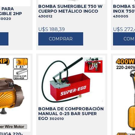
BOMBA SUMERGIBLE 750 W
BOMBA S
 PARA
CUERPO METÁLICO INGCO
INOX 750
IBLE 2HP
430012
430005
30020
U$S 188,39
U$S 272
COMPRAR
COM
BOMBA DE COMPROBACIÓN
MANUAL 0-25 BAR SUPER
EGO
302010
FUGA 220-