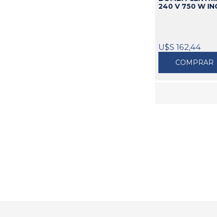
240 V 750 W I
U$S 162,44
COMPRAR