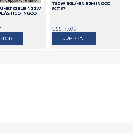
750W 50L/MIN 52M INGCO
UMERGIBLE 400W
503167
PLÁSTICO INGCO
7
U$S 117,05
PRAR
COMPRAR