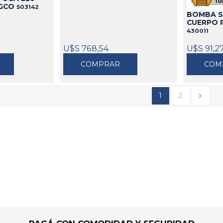
NGCO
503142
BOMBA S
CUERPO 
430011
U$S 768,54
U$S 91,2
COMPRAR
COM
1
2