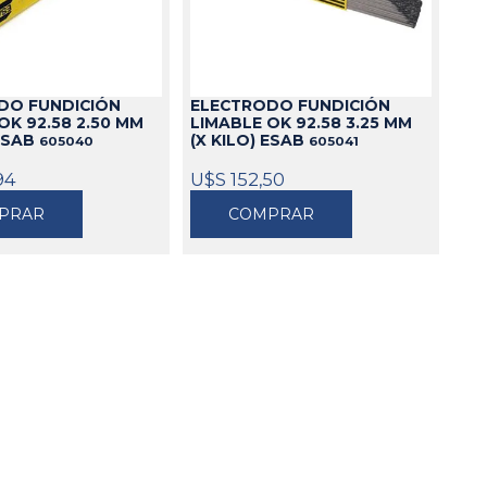
Cajas
Bolsos
Cinturones
ELECTRODO FUNDICIÓN
DO FUNDICIÓN
Carros
LIMABLE OK 92.58 3.25 MM
OK 92.58 2.50 MM
(X KILO) ESAB
 ESAB
605041
605040
Mesas
Ver todo
94
U$S 152,50
PRAR
COMPRAR