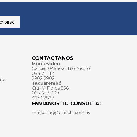
ribirse
CONTACTANOS
Montevideo
Galicia 1049 esq. Río Negro
094 211 112
2902 2902
nte
Tacuarembó
Gral. V. Flores 358
095 637 909
4633 2827
ENVIANOS TU CONSULTA:
marketing@bianchi.com.uy