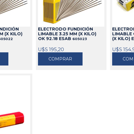
idable
s
de Aceite
miles
Cajas
Candados
s
Bolsos
Aparejos
as
ra Aceite
Cinturones
Arenadoras
NDICIÓN
ELECTRODO FUNDICIÓN
ELECTRO
doras
ra Combustible
Carros
Aspiradoras Industriales
M (X KILO)
LIMABLE 3.25 MM (X KILO)
LIMABLE 
OK 92.18 ESAB
(X KILO)
605022
605023
os
Mesas
Batea lava Piezas
Ver todo
Ver todo
U$S 195,20
U$S 154,
COMPRAR
COM