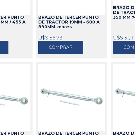
idable
BRAZO D
s
de Aceite
miles
Cajas
Candados
DE TRACT
CER PUNTO
BRAZO DE TERCER PUNTO
s
Bolsos
Aparejos
350 MM
7
MM / 455 A
DE TRACTOR 19MM - 680 A
as
ra Aceite
Cinturones
Arenadoras
890MM
700026
doras
ra Combustible
Carros
Aspiradoras Industriales
U$S 56,73
U$S 31,11
os
Mesas
Batea lava Piezas
COMPRAR
COM
Ver todo
Ver todo
CER PUNTO
BRAZO DE TERCER PUNTO
BRAZO D