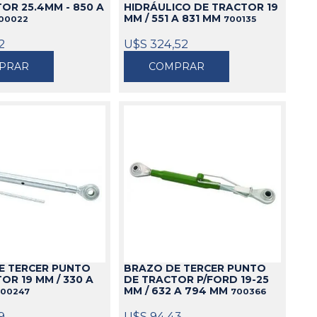
OR 25.4MM - 850 A
HIDRÁULICO DE TRACTOR 19
MM / 551 A 831 MM
00022
700135
2
U$S 324,52
PRAR
COMPRAR
E TERCER PUNTO
BRAZO DE TERCER PUNTO
OR 19 MM / 330 A
DE TRACTOR P/FORD 19-25
MM / 632 A 794 MM
700247
700366
9
U$S 94,43