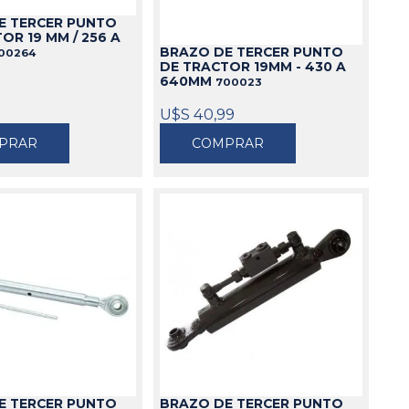
E TERCER PUNTO
Cajas
OR 19 MM / 256 A
BRAZO DE TERCER PUNTO
Bolsos
00264
DE TRACTOR 19MM - 430 A
Cinturones
640MM
700023
Carros
U$S 40,99
Mesas
PRAR
COMPRAR
Ver todo
E TERCER PUNTO
BRAZO DE TERCER PUNTO