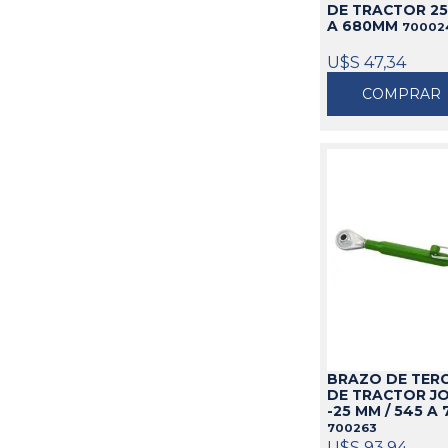
DE TRACTOR 25
A 680MM
70002
U$S 47,34
COMPRAR
BRAZO DE TER
DE TRACTOR JO
-25 MM / 545 A
700263
U$S 93,94