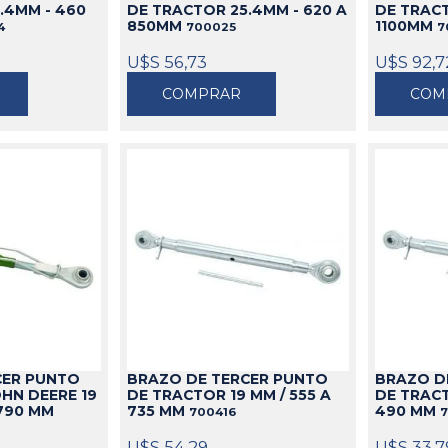
.4MM - 460
DE TRACTOR 25.4MM - 620 A
DE TRACT
850MM
1100MM
4
700025
7
U$S 56,73
U$S 92,7
COMPRAR
COM
CER PUNTO
BRAZO DE TERCER PUNTO
BRAZO D
HN DEERE 19
DE TRACTOR 19 MM / 555 A
DE TRACT
 790 MM
735 MM
490 MM
700416
U$S 54,29
U$S 33,7