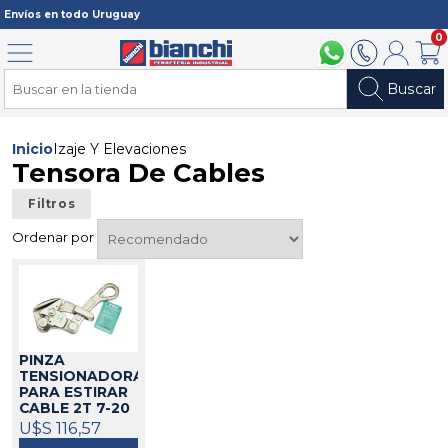
Registrarme
Envíos en todo Uruguay
0
Menú
094 211 112
2902 2902
Mi cuenta
Carri
Buscar
Inicio
Izaje Y Elevaciones
Tensora De Cables
Filtros
Ordenar por
PINZA
TENSIONADORA
PARA ESTIRAR
CABLE 2T 7-20
MM ABLE
U$S 116,57
28203