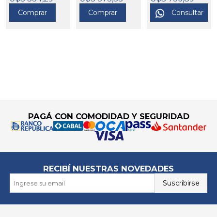
ABLE U.S.A.
573080
573081
Comprar
Comprar
Consultar
573082
Go to top
PAGÁ CON COMODIDAD Y SEGURIDAD
RECIBÍ NUESTRAS NOVEDADES
Suscribirse