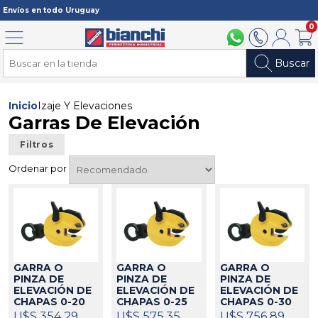
Registrarme
Envíos en todo Uruguay
0
Menú
094 211 112
2902 2902
Mi cuenta
Carri
Buscar
Inicio
Izaje Y Elevaciones
Garras De Elevación
Filtros
Ordenar por
GARRA O
GARRA O
GARRA O
PINZA DE
PINZA DE
PINZA DE
ELEVACIÓN DE
ELEVACIÓN DE
ELEVACIÓN DE
CHAPAS 0-20
CHAPAS 0-25
CHAPAS 0-30
MM 1T ABLE
MM 2T ABLE
MM 3 TON
U$S 354,29
U$S 575,35
U$S 756,89