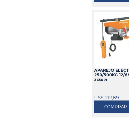
APAREJO ELÉC
250/500KG 12/
365091
U$S 217,89
COMPRAR