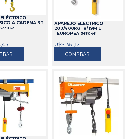
Cajas
 ELÉCTRICO
Bolsos
ICO A CADENA 3T
APAREJO ELÉCTRICO
Cinturones
573062
200/400KG 18/19M L
´EUROPEA
Carros
365046
Mesas
4,43
U$S 361,12
Ver todo
PRAR
COMPRAR
 ELÉCTRICO