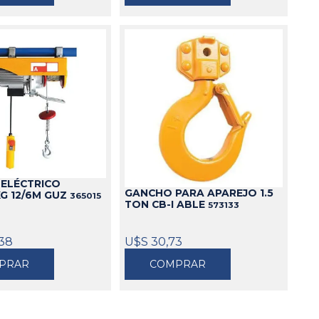
 ELÉCTRICO
GANCHO PARA APAREJO 1.5
G 12/6M GUZ
365015
TON CB-I ABLE
573133
38
U$S 30,73
PRAR
COMPRAR