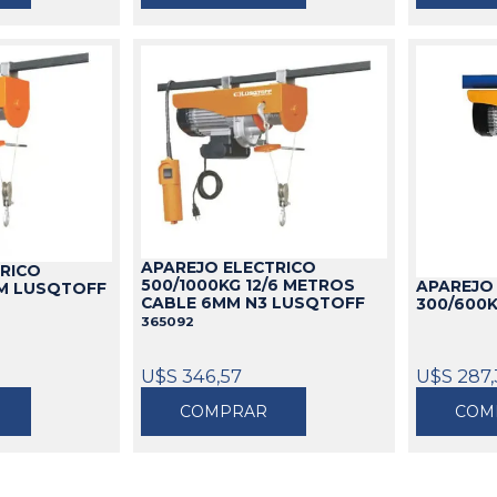
APAREJO ELECTRICO
TRICO
500/1000KG 12/6 METROS
APAREJO
6M LUSQTOFF
CABLE 6MM N3 LUSQTOFF
300/600K
365092
U$S 346,57
U$S 287,
COMPRAR
COM