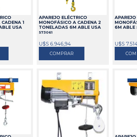
idable
s
de Aceite
miles
Cajas
Candados
TRICO
APAREJO ELÉCTRICO
APAREJO
s
Bolsos
Aparejos
 CADENA 1
MONOFÁSICO A CADENA 2
MONOFÁS
as
ra Aceite
Cinturones
Arenadoras
ABLE USA
TONELADAS 6M ABLE USA
6M ABLE
573061
doras
ra Combustible
Carros
Aspiradoras Industriales
os
Mesas
Batea lava Piezas
U$S 6.946,94
U$S 7.51
Ver todo
Ver todo
COMPRAR
COM
TRICO
APAREJO