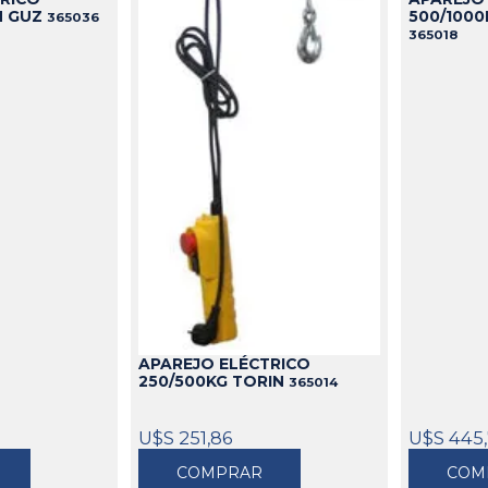
6M GUZ
500/1000
365036
365018
APAREJO ELÉCTRICO
250/500KG TORIN
365014
U$S 251,86
U$S 445
COMPRAR
COM