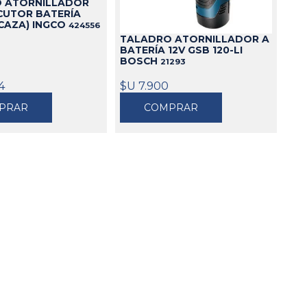
 ATORNILLADOR
CUTOR BATERÍA
Cajas
CAZA) INGCO
424556
TALADRO ATORNILLADOR A
Bolsos
BATERÍA 12V GSB 120-LI
Cinturones
BOSCH
21293
Carros
4
$U 7.900
Mesas
PRAR
COMPRAR
Ver todo