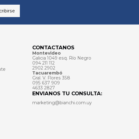
ribirse
CONTACTANOS
Montevideo
Galicia 1049 esq. Río Negro
094 211 112
2902 2902
nte
Tacuarembó
Gral. V. Flores 358
095 637 909
4633 2827
ENVIANOS TU CONSULTA:
marketing@bianchi.com.uy