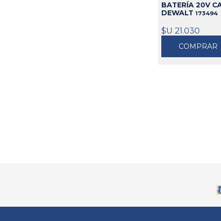
BATERÍA 20V C
DEWALT
173494
$U 21.030
COMPRAR