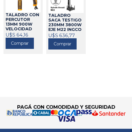
TALADRO CON
TALADRO
PERCUTOR
SACA TESTIGO
13MM 900W
230MM 3800W
VELOCIDAD
EJE M22 INGCO
VARIABLE
U$S 64,16
424166
U$S 636,77
INGCO
424661
Comprar
Comprar
Go to top
PAGÁ CON COMODIDAD Y SEGURIDAD