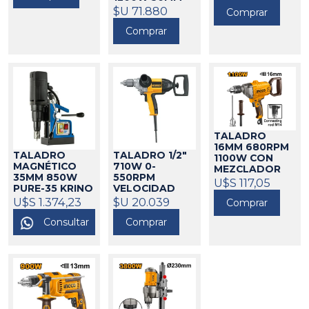
DEWALT
$U 71.880
173412
Comprar
Comprar
TALADRO
16MM 680RPM
TALADRO
TALADRO 1/2"
1100W CON
MAGNÉTICO
710W 0-
MEZCLADOR
35MM 850W
550RPM
INGCO
U$S 117,05
424099
PURE-35 KRINO
VELOCIDAD
VARIABLE
538225
U$S 1.374,23
$U 20.039
Comprar
DEWALT
173475
Consultar
Comprar