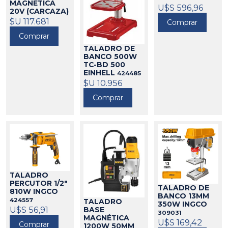
MAGNÉTICA
U$S 596,96
20V (CARCAZA)
DEWALT
$U 117.681
173496
Comprar
Comprar
TALADRO DE
BANCO 500W
TC-BD 500
EINHELL
424485
$U 10.956
Comprar
TALADRO
PERCUTOR 1/2"
TALADRO DE
810W INGCO
BANCO 13MM
424557
TALADRO
350W INGCO
U$S 56,91
BASE
309031
MAGNÉTICA
U$S 169,42
Comprar
1200W 50MM