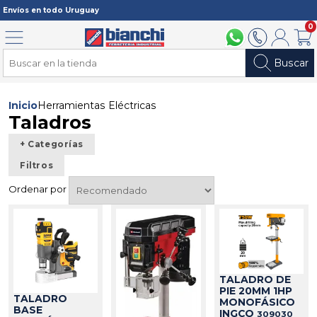
Registrarme
Envíos en todo Uruguay
0
Menú
094 211 112
2902 2902
Mi cuenta
Carri
Buscar
Inicio
Herramientas Eléctricas
Taladros
+ Categorías
Filtros
Ordenar por
TALADRO DE
PIE 20MM 1HP
TALADRO
MONOFÁSICO
BASE
INGCO
309030