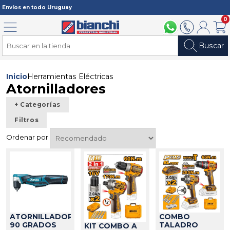
Registrarme
Envíos en todo Uruguay
0
Menú
094 211 112
2902 2902
Mi cuenta
Carri
Buscar
Inicio
Herramientas Eléctricas
Atornilladores
+ Categorías
Filtros
Ordenar por
COMBO
ATORNILLADOR
TALADRO
90 GRADOS
KIT COMBO A