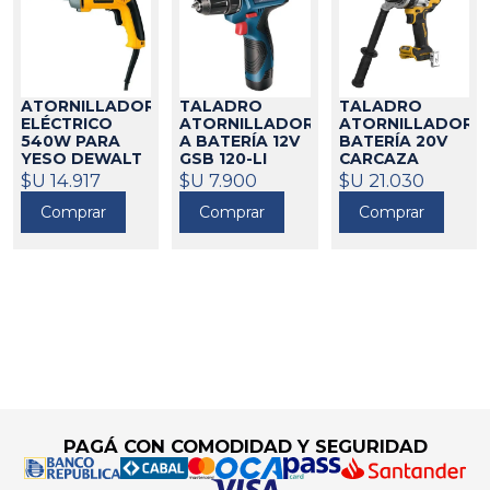
ATORNILLADOR
TALADRO
TALADRO
ELÉCTRICO
ATORNILLADOR
ATORNILLADOR
540W PARA
A BATERÍA 12V
BATERÍA 20V
YESO DEWALT
GSB 120-LI
CARCAZA
BOSCH
DEWALT
173415
$U 14.917
$U 7.900
21293
$U 21.030
173494
Comprar
Comprar
Comprar
Go to top
PAGÁ CON COMODIDAD Y SEGURIDAD