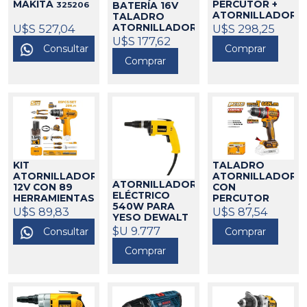
PERCUTOR +
MAKITA
325206
BATERÍA 16V
ATORNILLADOR
TALADRO
IMPACTO
U$S 298,25
U$S 527,04
ATORNILLADOR
INGCO
424579
+
U$S 177,62
Comprar
Consultar
ATORNILLADOR
DE IMPACTO
Comprar
INGCO
424568
KIT
TALADRO
ATORNILLADOR
ATORNILLADOR
ATORNILLADOR
12V CON 89
CON
ELÉCTRICO
HERRAMIENTAS
PERCUTOR
540W PARA
INGCO
BATERÍA 20V
U$S 89,83
424552
U$S 87,54
YESO DEWALT
(CARCAZA)
173414
$U 9.777
Consultar
INGCO
Comprar
424556
Comprar