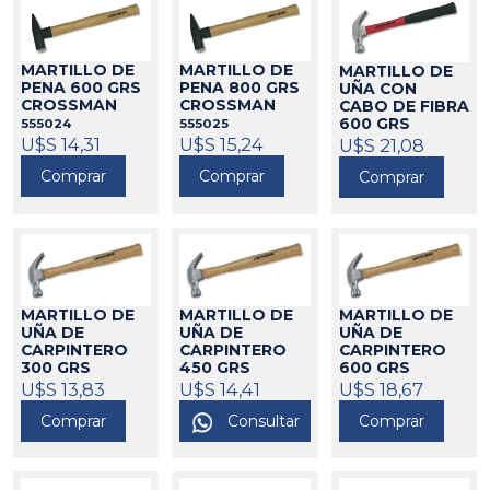
MARTILLO DE
MARTILLO DE
MARTILLO DE
PENA 600 GRS
PENA 800 GRS
UÑA CON
CROSSMAN
CROSSMAN
CABO DE FIBRA
600 GRS
555024
555025
CROSSMAN
U$S 14,31
U$S 15,24
U$S 21,08
555029
Comprar
Comprar
Comprar
MARTILLO DE
MARTILLO DE
MARTILLO DE
UÑA DE
UÑA DE
UÑA DE
CARPINTERO
CARPINTERO
CARPINTERO
300 GRS
450 GRS
600 GRS
CROSSMAN
CROSSMAN
CROSSMAN
U$S 13,83
U$S 14,41
U$S 18,67
555002
555003
555004
Comprar
Consultar
Comprar