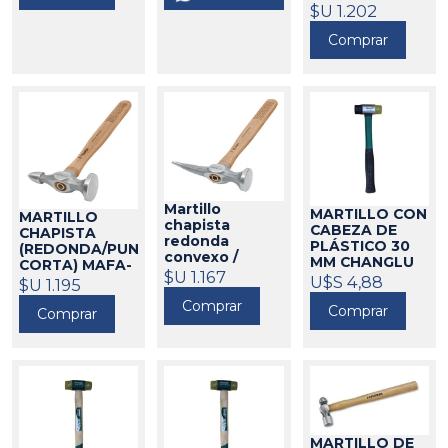
11
$U 1.202
47017
Comprar
Martillo
MARTILLO CON
MARTILLO
chapista
CABEZA DE
CHAPISTA
redonda
PLÁSTICO 30
(REDONDA/PUNTA
convexo /
MM CHANGLU
CORTA) MAFA-
pta.larga
$U 1.167
30232
U$S 4,88
11 TRUPER
$U 1.195
47016
TRUPER MADE-
11
Comprar
47015
Comprar
Comprar
MARTILLO DE