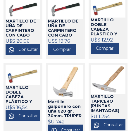
MARTILLO
MARTILLO DE
MARTILLO DE
DOBLE
UÑA DE
UÑA DE
CABEZA
CARPINTERO
CARPINTERO
PLÁSTICO Y
CON CABO
CON CABO
NYLON 30 MM
U$S 12,92
FIBRA.300 GRS
FIBRA.450 GRS
U$S 20,06
U$S 19,76
CROSSMAN
CROSSMAN
CROSSMAN
Comprar
555027
Consultar
Comprar
555005
555006
MARTILLO
DOBLE
MARTILLO
CABEZA
TAPICERO
PLÁSTICO Y
Martillo
(PUNTAS
NYLON 35 MM
galponero con
U$S 16,54
IMANTADAS)
CROSSMAN
uña 620 gr .
MTT-7 TRUPER
Consultar
$U 1.254
30mm. TRUPER
555028
369070
MA-20
$U 742
75047
Consultar
Consultar