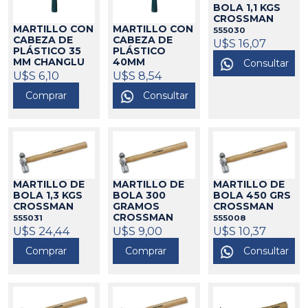
BOLA 1,1 KGS
CROSSMAN
MARTILLO CON
MARTILLO CON
555030
CABEZA DE
CABEZA DE
U$S 16,07
PLÁSTICO 35
PLÁSTICO
MM CHANGLU
40MM
Consultar
CHANGLU
30233
U$S 6,10
U$S 8,54
30234
Comprar
Consultar
MARTILLO DE
MARTILLO DE
MARTILLO DE
BOLA 1,3 KGS
BOLA 300
BOLA 450 GRS
CROSSMAN
GRAMOS
CROSSMAN
CROSSMAN
555031
555008
U$S 24,44
555007
U$S 9,00
U$S 10,37
Comprar
Comprar
Consultar