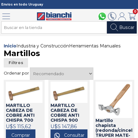
Registrarme
Envíos en todo Uruguay
0
Menú
094 211 112
2902 2902
Mi cuenta
Carri
Buscar
Inicio
Industria y Construcción
Herramientas Manuales
Martillos
Filtros
Ordenar por
MARTILLO
MARTILLO
CABEZA DE
CABEZA DE
COBRE ANTI
COBRE ANTI
CHISPA 700
CHISPA 900
Martillo
GRS
GRS
chapista
U$S 115,62
U$S 147,86
CROSSMAN
CROSSMAN
(redonda/cincel)
Comprar
Consultar
TRUPER MATE-
555033
555034