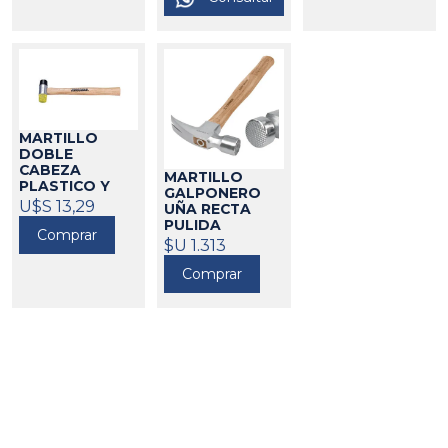
MARTILLO
DOBLE
CABEZA
MARTILLO
PLASTICO Y
GALPONERO
NYLON 25 CM
U$S 13,29
UÑA RECTA
CROSSMAN
PULIDA
Comprar
555026
TRUPER
$U 1.313
75016
Comprar
Go to top