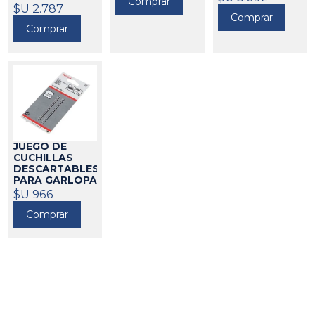
Comprar
164
STANLEY MOD.
651193
$U 2.787
Comprar
12173
651008
Comprar
JUEGO DE
CUCHILLAS
DESCARTABLES
PARA GARLOPA
BOSCH 82MM
$U 966
85011
Comprar