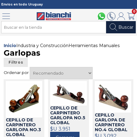
Registrarme
Envíos en todo Uruguay
0
Menú
094 211 112
2902 2902
Mi cuenta
Carri
Buscar
Inicio
Industria y Construcción
Herramientas Manuales
Garlopas
Filtros
Ordenar por
CEPILLO DE
CARPINTERO
CEPILLO
GARLOPA NO.5
GARLOPA DE
CEPILLO DE
GLOBAL
CARPINTERO
CARPINTERO
STANLEY 12-
$U 3.951
NO.4 GLOBAL
GARLOPA NO.3
165
651020
STANLEY 12-
GLOBAL
$U 3.092