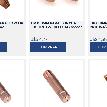
idable
s
de Aceite
miles
Cajas
Candados
s
Bolsos
Aparejos
as
ra Aceite
Cinturones
Arenadoras
PARA TORCHA
TIP 0.8MM PARA TORCHA
TIP 0.8M
doras
ra Combustible
Carros
Aspiradoras Industriales
FUSION TWECO ESAB
PRO 153/
106
608050
os
Mesas
Batea lava Piezas
Ver todo
Ver todo
U$S 4,27
U$S 4,58
COMPRAR
COM