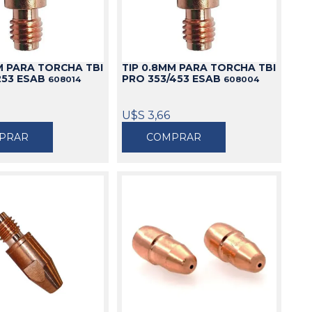
Cajas
Bolsos
Cinturones
M PARA TORCHA TBI
TIP 0.8MM PARA TORCHA TBI
Carros
253 ESAB
PRO 353/453 ESAB
608014
608004
Mesas
Ver todo
U$S 3,66
PRAR
COMPRAR