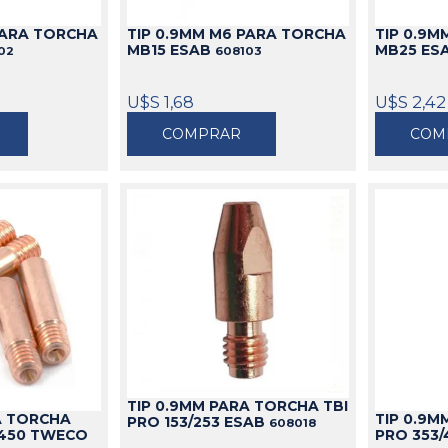
PARA TORCHA
TIP 0.9MM M6 PARA TORCHA
TIP 0.9
MB15 ESAB
MB25 ES
02
608103
U$S 1,68
U$S 2,42
COMPRAR
COM
TIP 0.9MM PARA TORCHA TBI
A TORCHA
TIP 0.9M
PRO 153/253 ESAB
608018
450 TWECO
PRO 353