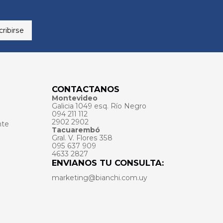
ribirse
CONTACTANOS
Montevideo
Galicia 1049 esq. Río Negro
094 211 112
2902 2902
nte
Tacuarembó
Gral. V. Flores 358
095 637 909
4633 2827
ENVIANOS TU CONSULTA:
marketing@bianchi.com.uy