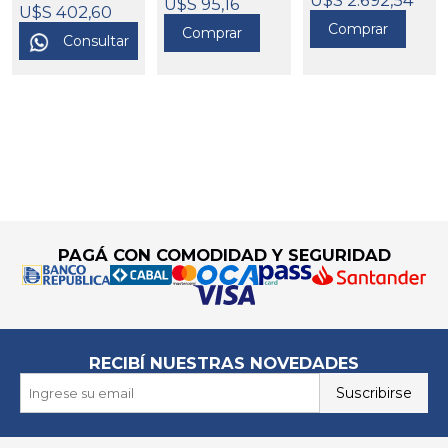
U$S 95,16
U$S 402,60
Comprar
Comprar
Consultar
Go to top
PAGÁ CON COMODIDAD Y SEGURIDAD
RECIBÍ NUESTRAS NOVEDADES
Suscribirse