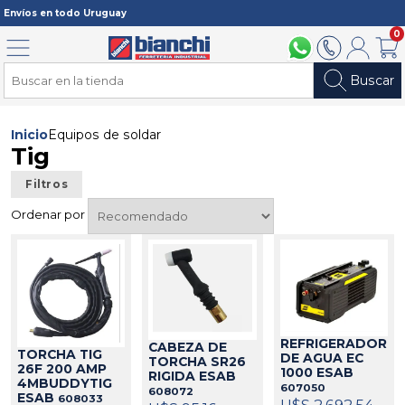
Registrarme
Envíos en todo Uruguay
0
Menú
094 211 112
2902 2902
Mi cuenta
Carri
Buscar
Inicio
Equipos de soldar
Tig
Filtros
Ordenar por
REFRIGERADOR
CABEZA DE
TORCHA TIG
DE AGUA EC
TORCHA SR26
26F 200 AMP
1000 ESAB
RIGIDA ESAB
4MBUDDYTIG
607050
608072
ESAB
608033
U$S 2.692,54