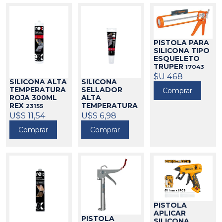
PISTOLA PARA
SILICONA TIPO
ESQUELETO
TRUPER
17043
$U 468
SILICONA ALTA
SILICONA
TEMPERATURA
SELLADOR
Comprar
ROJA 300ML
ALTA
REX
TEMPERATURA
23155
ROJO 70ML
U$S 11,54
U$S 6,98
REX
23171
Comprar
Comprar
PISTOLA
APLICAR
PISTOLA
SILICONA