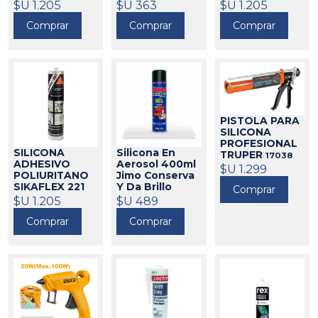
BLANCO SIKA
MONTAJE
NEGRO SIKA
$U 1.205
$U 363
$U 1.205
300ML SIKA
521004
521006
Comprar
Comprar
Comprar
521010
PISTOLA PARA
SILICONA
PROFESIONAL
SILICONA
Silicona En
TRUPER
17038
ADHESIVO
Aerosol 400ml
$U 1.299
POLIURITANO
Jimo Conserva
SIKAFLEX 221
Y Da Brillo
Comprar
GRIS SIKA
$U 1.205
458051
$U 489
521005
Comprar
Comprar