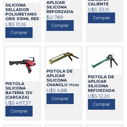
APLICAR
CALIENTE
SILICONA
SILICONA
220W INGCO
U$S 33,15
SELLADOR
REFORZADA
17050
POLIURETANO
TRUPER
$U 789
17039
Comprar
GRIS 310ML REX
23164
U$S 10,16
Comprar
Comprar
PISTOLA DE
APLICAR
PISTOLA DE
SILICONA
APLICAR
PISTOLA
CHANGLU
17052
SILICONA
SILICONA
U$S 4,88
REFORZADA
BATERÍA 12V
CHANGLU
U$S 12,20
17042
(CARCAZA)
Comprar
MILWAUKEE
U$S 497,37
Comprar
271434
Comprar