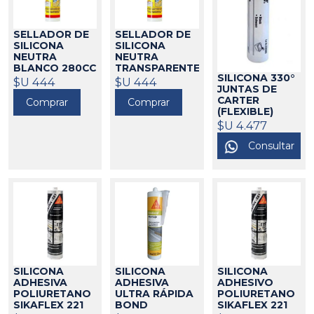
SELLADOR DE
SELLADOR DE
SILICONA
SILICONA
NEUTRA
NEUTRA
BLANCO 280CC
TRANSPARENTE
SILICONA 330°
SIKASIK-C SIKA
280CC SIKA
$U 444
$U 444
JUNTAS DE
SIKA-SIL C
521021
CARTER
Comprar
Comprar
521009
(FLEXIBLE)
300ML
$U 4.477
LOCTITE 5900
Consultar
375050
SILICONA
SILICONA
SILICONA
ADHESIVA
ADHESIVA
ADHESIVO
POLIURETANO
ULTRA RÁPIDA
POLIURETANO
SIKAFLEX 221
BOND
SIKAFLEX 221