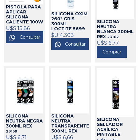
PISTOLA PARA
APLICAR
SILICONA OXIM
SILICONA
260º GRIS
SILICONA
CALIENTE 100W
300ML
NEUTRA
INGCO
U$S 15,86
17049
LOCTITE 5699
BLANCA 300ML
375095
$U 4.303
REX
Consultar
23162
U$S 6,77
Consultar
Comprar
SILICONA
SILICONA
SILICONA
NEUTRA
NEUTRA NEGRA
SELLADOR
TRANSPARENTE
300ML REX
ACRÍLICA
300ML REX
23159
PINTABLE
23161
U$S 6,66
U$S 6,71
300ML REX