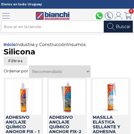
Registrarme
Envíos en todo Uruguay
0
Menú
094 211 112
2902 2902
Mi cuenta
Carri
Buscar
Inicio
Industria y Construcción
Insumos
Silicona
Filtros
Ordenar por
ADHESIVO
ADHESIVO
MASILLA
ANCLAJE
ANCLAJE
ELÁSTICA
QUÍMICO
QUÍMICO
SELLANTE Y
ANCHOR FIX - 1
ANCHOR FIX-2
ADHESIVA