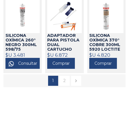
SILICONA
ADAPTADOR
SILICONA
OXÍMICA 260°
PARA PISTOLA
OXÍMICA 370°
NEGRO 300ML
DUAL
COBRE 300ML
598/75
CARTUCHO
5920 LOCTITE
LOCTITE
720223
$U 3.481
375052
$U 6.872
375117
$U 4.820
LOCTITE 300
Consultar
Comprar
Comprar
375111
1
2
Go to top