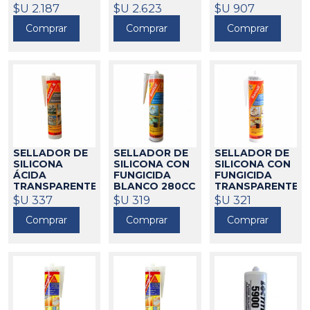
SIKA
SIKA
SIKAFLEX 1A
$U 2.187
521014
$U 2.623
521073
$U 907
PLUS SIKA
Comprar
Comprar
Comprar
521002
SELLADOR DE
SELLADOR DE
SELLADOR DE
SILICONA
SILICONA CON
SILICONA CON
ÁCIDA
FUNGICIDA
FUNGICIDA
TRANSPARENTE
BLANCO 280CC
TRANSPARENTE
280CC SIKA
SIKA SANISIL
280CC SIKA
$U 337
$U 319
$U 321
SIKA-SIL E
SANISIL
521018
521008
Comprar
Comprar
Comprar
521007