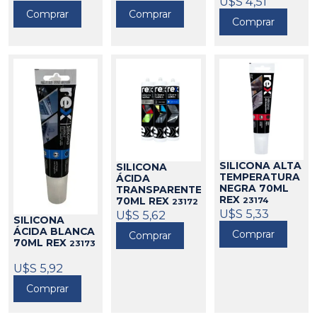
U$S 4,51
23165
Comprar
Comprar
Comprar
SILICONA ALTA
SILICONA
TEMPERATURA
ÁCIDA
NEGRA 70ML
TRANSPARENTE
REX
23174
70ML REX
23172
U$S 5,33
U$S 5,62
SILICONA
ÁCIDA BLANCA
Comprar
Comprar
70ML REX
23173
U$S 5,92
Comprar