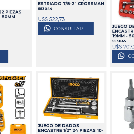
ESTRIADO 7/8-2" CROSSMAN
553044
2 PIEZAS
6-80MM
U$S 522,73
JUEGO D
CONSULTAR
ENCASTRE
19MM - 
553045
U$S 707,
C
JUEGO DE DADOS
ENCASTRE 1/2" 24 PIEZAS 10-