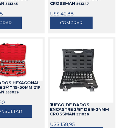
AN
CROSSMAN
561345
561347
88
U$S 42,88
PRAR
COMPRAR
ADOS HEXAGONAL
 3/4" 19-50MM 21P
AN
553059
60
JUEGO DE DADOS
ENCASTRE 3/8" DE 8-24MM
ONSULTAR
CROSSMAN
551036
U$S 138,95