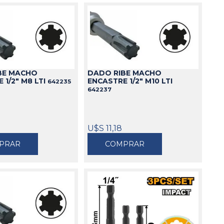
BE MACHO
DADO RIBE MACHO
 1/2" M8 LTI
ENCASTRE 1/2" M10 LTI
642235
642237
U$S 11,18
PRAR
COMPRAR