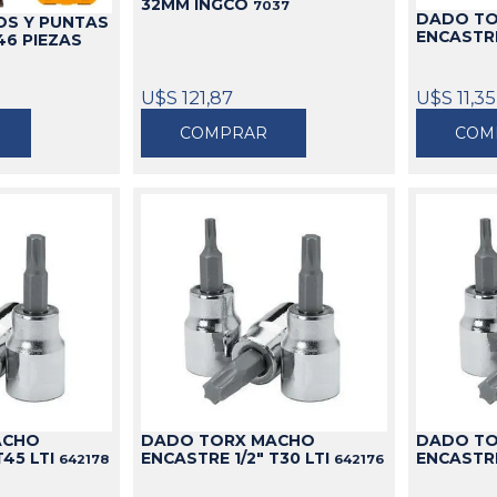
32MM INGCO
7037
DADO T
OS Y PUNTAS
ENCASTRE
46 PIEZAS
U$S 121,87
U$S 11,35
COMPRAR
COM
ACHO
DADO TORX MACHO
DADO TO
T45 LTI
ENCASTRE 1/2" T30 LTI
ENCASTRE 
642178
642176