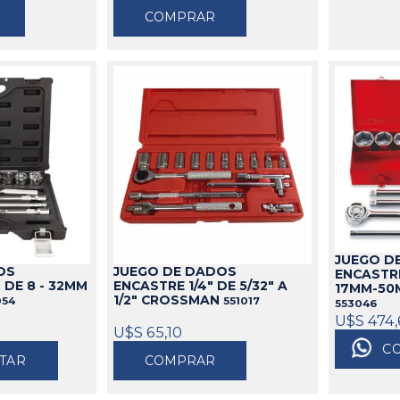
COMPRAR
JUEGO D
JUEGO DE DADOS
OS
ENCASTR
ENCASTRE 1/4" DE 5/32" A
 DE 8 - 32MM
17MM-50
1/2" CROSSMAN
551017
054
553046
U$S 474,
U$S 65,10
C
TAR
COMPRAR