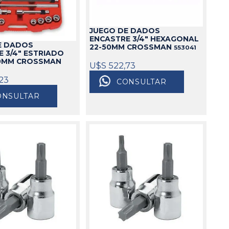
JUEGO DE DADOS
ENCASTRE 3/4" HEXAGONAL
E DADOS
22-50MM CROSSMAN
553041
 3/4" ESTRIADO
50MM CROSSMAN
U$S 522,73
23
CONSULTAR
ONSULTAR