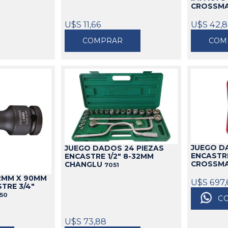
CROSSM
U$S 11,66
U$S 42,
COMPRAR
COM
JUEGO D
JUEGO DADOS 24 PIEZAS
ENCASTRE
ENCASTRE 1/2" 8-32MM
CROSSM
CHANGLU
7051
2MM X 90MM
U$S 697,
TRE 3/4"
350
C
U$S 73,88