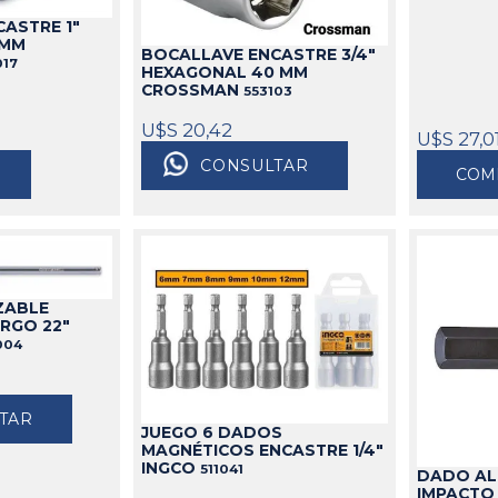
idable
ASTRE 1"
s
de Aceite
miles
Cajas
Candados
8MM
BOCALLAVE ENCASTRE 3/4"
s
Bolsos
Aparejos
017
HEXAGONAL 40 MM
CROSSMAN
553103
as
ra Aceite
Cinturones
Arenadoras
doras
ra Combustible
Carros
Aspiradoras Industriales
U$S 20,42
U$S 27,0
os
Mesas
Batea lava Piezas
CONSULTAR
COM
Ver todo
Ver todo
ZABLE
ARGO 22"
004
TAR
JUEGO 6 DADOS
MAGNÉTICOS ENCASTRE 1/4"
INGCO
511041
DADO AL
IMPACTO 