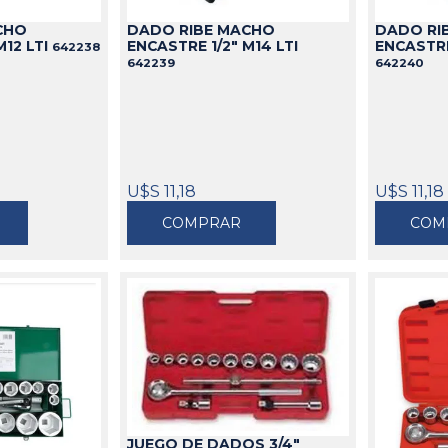
CHO
DADO RIBE MACHO
DADO RI
M12 LTI
ENCASTRE 1/2" M14 LTI
ENCASTRE 
642238
642239
642240
U$S 11,18
U$S 11,18
COMPRAR
COM
JUEGO DE DADOS 3/4"