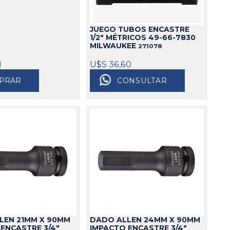
Cajas
JUEGO TUBOS ENCASTRE
Bolsos
1/2" MÉTRICOS 49-66-7830
Cinturones
MILWAUKEE
271078
Carros
1
U$S 36,60
Mesas
PRAR
CONSULTAR
Ver todo
LEN 21MM X 90MM
DADO ALLEN 24MM X 90MM
ENCASTRE 3/4"
IMPACTO ENCASTRE 3/4"