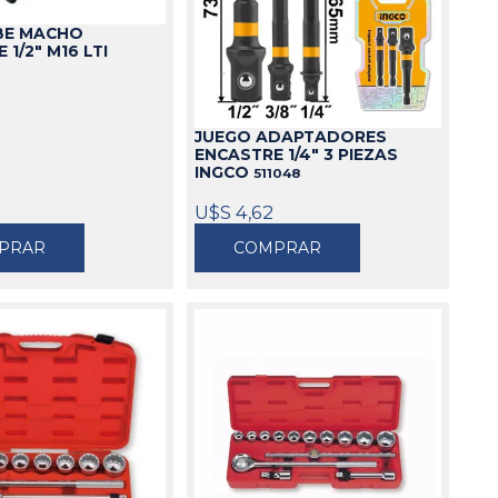
BE MACHO
1/2" M16 LTI
JUEGO ADAPTADORES
ENCASTRE 1/4" 3 PIEZAS
INGCO
511048
U$S 4,62
PRAR
COMPRAR