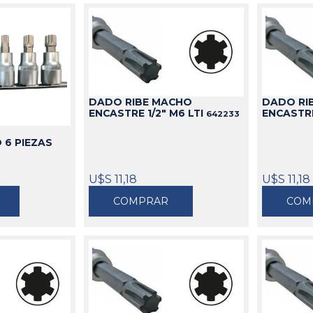
DADO RIBE MACHO
DADO RI
ENCASTRE 1/2" M6 LTI
ENCASTRE
642233
 6 PIEZAS
U$S 11,18
U$S 11,18
COMPRAR
COM