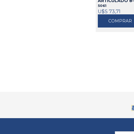
ARTICULADO 8
5061
U$S 73,71
COMPRAR