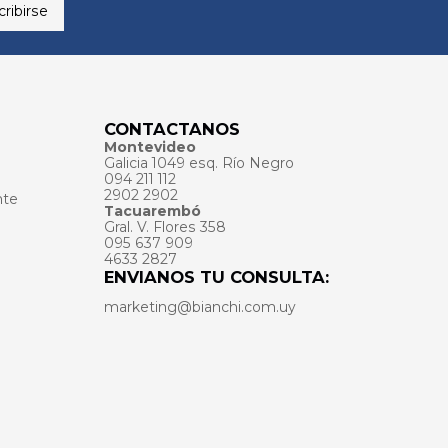
ribirse
CONTACTANOS
Montevideo
Galicia 1049 esq. Río Negro
094 211 112
2902 2902
nte
Tacuarembó
Gral. V. Flores 358
095 637 909
4633 2827
ENVIANOS TU CONSULTA:
marketing@bianchi.com.uy