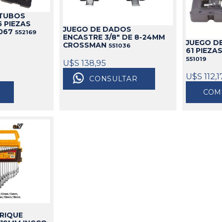
idable
s
de Aceite
miles
Cajas
Candados
 TUBOS
 PIEZAS
s
Bolsos
Aparejos
JUEGO DE DADOS
-067
552169
ENCASTRE 3/8" DE 8-24MM
as
ra Aceite
Cinturones
Arenadoras
JUEGO D
CROSSMAN
551036
61 PIEZA
doras
ra Combustible
Carros
Aspiradoras Industriales
551019
U$S 138,95
os
Mesas
Batea lava Piezas
U$S 112,1
CONSULTAR
Ver todo
Ver todo
COM
RIQUE