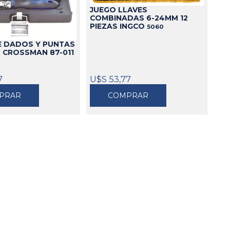
JUEGO LLAVES
Cajas
COMBINADAS 6-24MM 12
PIEZAS INGCO
5060
Bolsos
Cinturones
E DADOS Y PUNTAS
S CROSSMAN 87-011
Carros
Mesas
7
U$S 53,77
Ver todo
PRAR
COMPRAR