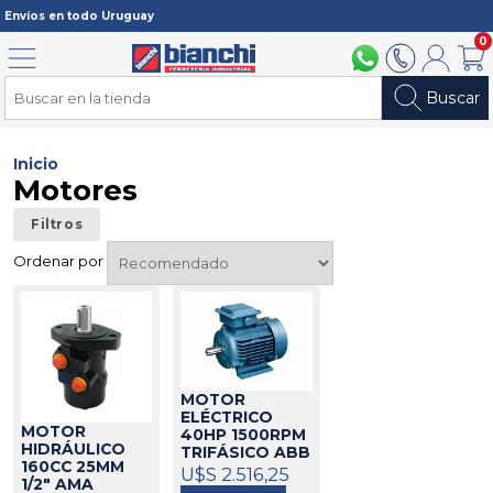
Registrarme
Envíos en todo Uruguay
0
Menú
094 211 112
2902 2902
Mi cuenta
Carri
Buscar
Inicio
Motores
Filtros
Ordenar por
MOTOR
ELÉCTRICO
MOTOR
40HP 1500RPM
HIDRÁULICO
TRIFÁSICO ABB
160CC 25MM
M2QA 200 L4A
U$S 2.516,25
1/2" AMA
572115