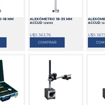
idable
s
de Aceite
miles
Cajas
Candados
s
Bolsos
Aparejos
0-18 MM
ALEXÓMETRO 18-35 MM
ALEXÓME
as
ra Aceite
Cinturones
Arenadoras
ACCUD
ACCUD
126153
12
doras
ra Combustible
Carros
Aspiradoras Industriales
os
Mesas
Batea lava Piezas
U$S 363,76
U$S 367,
Ver todo
Ver todo
COMPRAR
COM