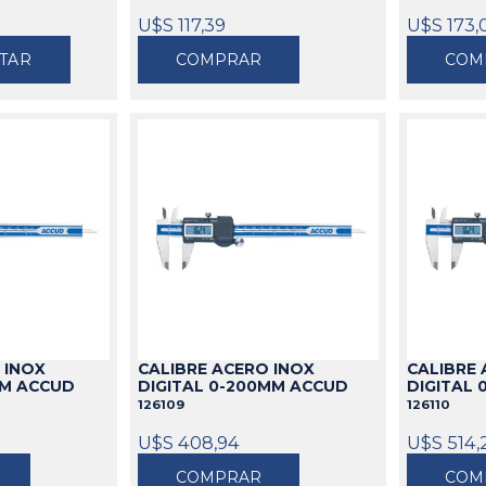
U$S 117,39
U$S 173,
TAR
COMPRAR
COM
 INOX
CALIBRE ACERO INOX
CALIBRE
MM ACCUD
DIGITAL 0-200MM ACCUD
DIGITAL
126109
126110
U$S 408,94
U$S 514,
COMPRAR
COM