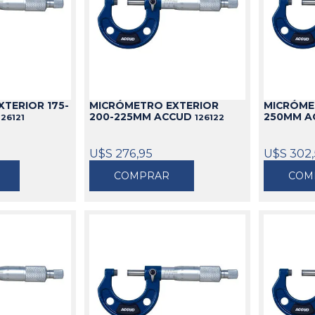
TERIOR 175-
MICRÓMETRO EXTERIOR
MICRÓME
200-225MM ACCUD
250MM 
126121
126122
U$S 276,95
U$S 302
COMPRAR
COM