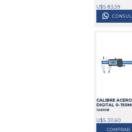
U$S 83,59
CONSUL
CALIBRE ACERO
DIGITAL 0-150
126108
U$S 311,60
COMPRAR