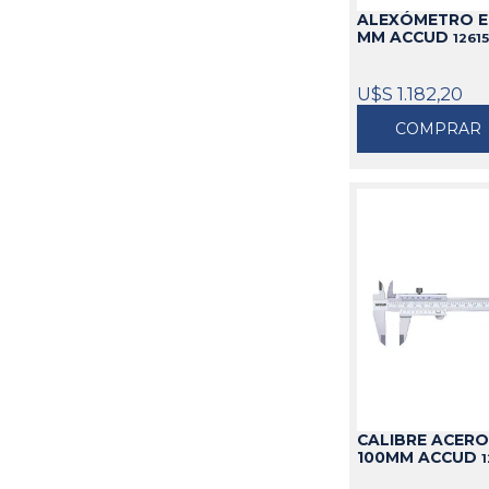
ALEXÓMETRO EN
MM ACCUD
1261
U$S 1.182,20
COMPRAR
CALIBRE ACERO
100MM ACCUD
1