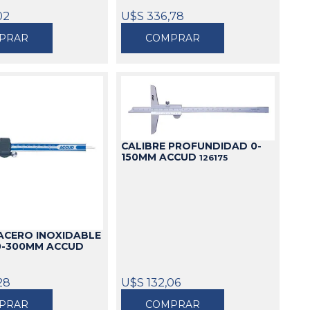
02
U$S 336,78
PRAR
COMPRAR
CALIBRE PROFUNDIDAD 0-
150MM ACCUD
126175
 ACERO INOXIDABLE
 0-300MM ACCUD
28
U$S 132,06
PRAR
COMPRAR