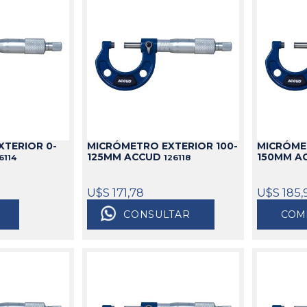
TERIOR 0-
MICRÓMETRO EXTERIOR 100-
MICRÓMET
125MM ACCUD
150MM A
6114
126118
U$S 171,78
U$S 185,
CONSULTAR
COM