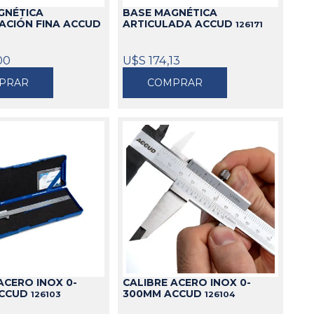
GNÉTICA
BASE MAGNÉTICA
ACIÓN FINA ACCUD
ARTICULADA ACCUD
126171
00
U$S 174,13
PRAR
COMPRAR
ACERO INOX 0-
CALIBRE ACERO INOX 0-
ACCUD
300MM ACCUD
126103
126104