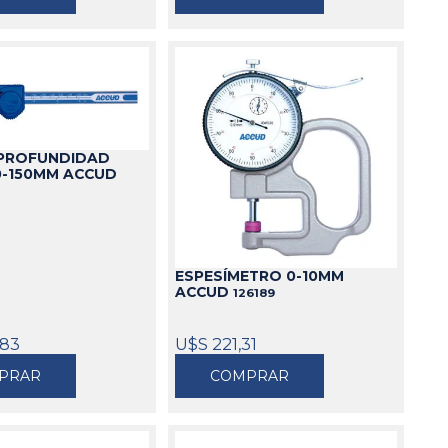
 PROFUNDIDAD
0-150MM ACCUD
ESPESÍMETRO 0-10MM
ACCUD
126189
,83
U$S 221,31
PRAR
COMPRAR