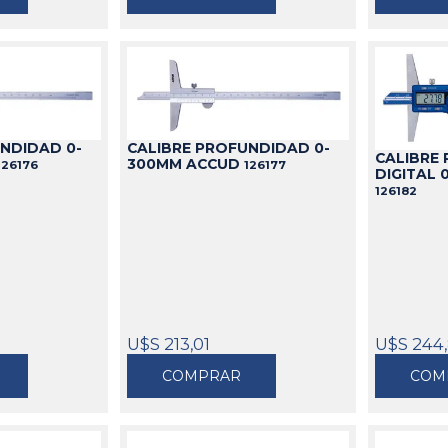
NDIDAD 0-
CALIBRE PROFUNDIDAD 0-
CALIBRE
300MM ACCUD
126176
126177
DIGITAL 
126182
U$S 213,01
U$S 244
COMPRAR
COM