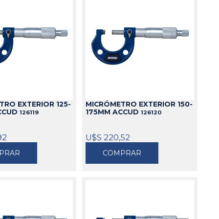
RO EXTERIOR 125-
MICRÓMETRO EXTERIOR 150-
CCUD
175MM ACCUD
126119
126120
92
U$S 220,52
PRAR
COMPRAR