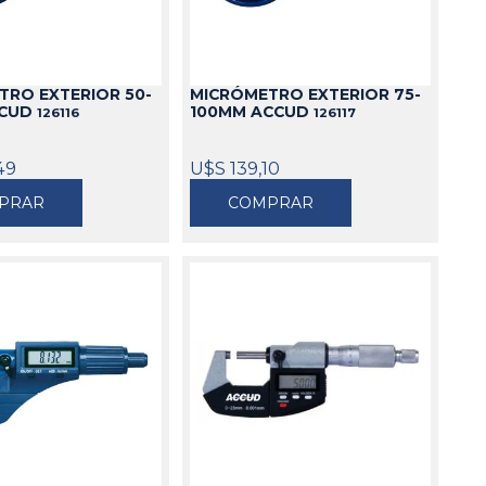
TRO EXTERIOR 50-
MICRÓMETRO EXTERIOR 75-
CCUD
100MM ACCUD
126116
126117
49
U$S 139,10
PRAR
COMPRAR