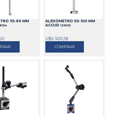
Cajas
Bolsos
TRO 35-60 MM
ALEXÓMETRO 50-100 MM
Cinturones
ACCUD
6154
126155
Carros
Mesas
50
U$S 500,18
Ver todo
PRAR
COMPRAR