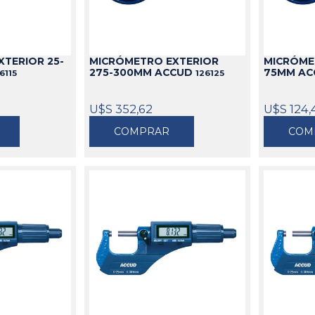
TERIOR 25-
MICRÓMETRO EXTERIOR
MICRÓME
275-300MM ACCUD
75MM A
6115
126125
U$S 352,62
U$S 124,
COMPRAR
COM