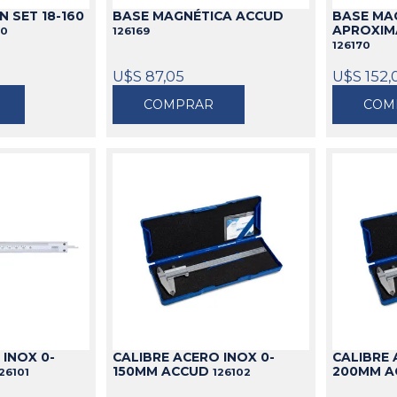
 SET 18-160
BASE MAGNÉTICA ACCUD
BASE MA
APROXIM
50
126169
126170
U$S 87,05
U$S 152,
COMPRAR
COM
 INOX 0-
CALIBRE ACERO INOX 0-
CALIBRE 
150MM ACCUD
200MM 
26101
126102