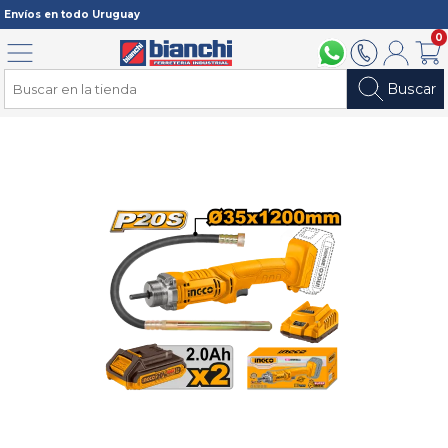
Registrarme
Envíos en todo Uruguay
0
Menú
094 211 112
2902 2902
Mi cuenta
Carri
Buscar