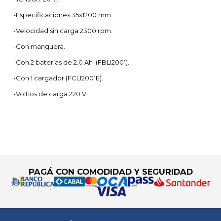
-Especificaciones:35x1200 mm.
-Velocidad sin carga:2300 rpm.
-Con manguera.
-Con 2 baterías de 2.0 Ah (FBLI2001).
-Con 1 cargador (FCLI2001E).
-Voltios de carga:220 V
Go to top
PAGÁ CON COMODIDAD Y SEGURIDAD