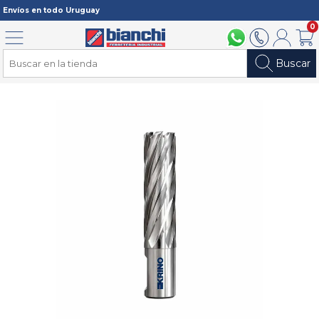
Registrarme
Envíos en todo Uruguay
0
Menú
094 211 112
2902 2902
Mi cuenta
Carri
Buscar