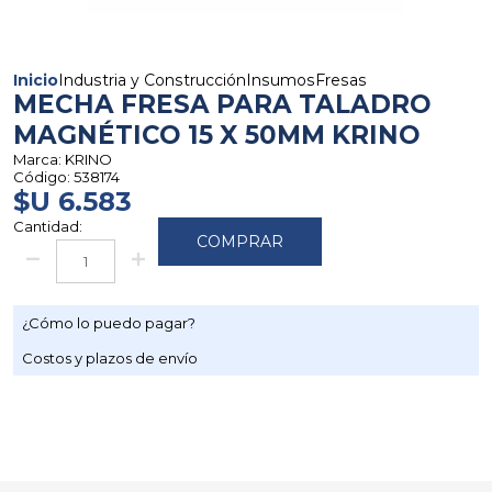
Inicio
Industria y Construcción
Insumos
Fresas
MECHA FRESA PARA TALADRO
MAGNÉTICO 15 X 50MM KRINO
Marca:
KRINO
Código:
538174
$U 6.583
Cantidad:
COMPRAR
¿Cómo lo puedo pagar?
Costos y plazos de envío
Go to top